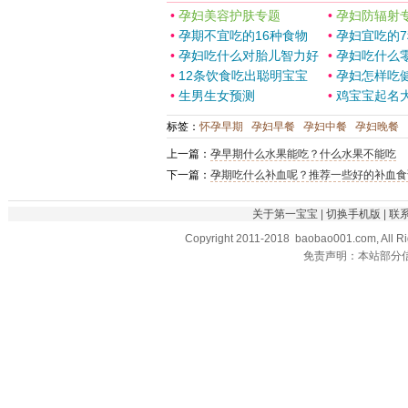
•
孕妇美容护肤专题
•
孕妇防辐射
•
孕期不宜吃的16种食物
•
孕妇宜吃的
•
孕妇吃什么对胎儿智力好
•
孕妇吃什么
•
12条饮食吃出聪明宝宝
•
孕妇怎样吃
•
生男生女预测
•
鸡宝宝起名
标签：
怀孕早期
孕妇早餐
孕妇中餐
孕妇晚餐
上一篇：
孕早期什么水果能吃？什么水果不能吃
下一篇：
孕期吃什么补血呢？推荐一些好的补血食
关于第一宝宝
|
切换手机版
|
联
Copyright 2011-2018 baobao001.com, All R
免责声明：本站部分