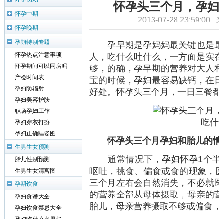
怀孕头三个月，孕妇
怀孕中期
2013-07-28 23:59:0
怀孕晚期
孕期特别专题
孕早期是孕妈妈最关键也是最
人，吃什么吐什么，一方面是实
怀孕热点注意事项
怀孕期间可以同房吗
够，的确，孕早期的营养对大人
产检时间表
宝的时候，孕妇最容易缺钙，在
孕妇防辐射
好处。怀孕头三个月，一日三餐
孕妇美容护肤
职场孕妇工作
孕妇穿衣打扮
孕妇正确睡姿图
怀孕头三个月孕妇和胎儿的
生男生女预测
通常情况下，孕妇怀孕1个半
胎儿性别预测
呕吐，挑食、偏食或食的现象，
生男生女清宫图
三个月左右会自然消失，不必就
孕期饮食
的营养全部从母体摄取，母亲的
孕妇食谱大全
胎儿，母亲营养摄取不够或偏食
孕妇饮食禁忌大全