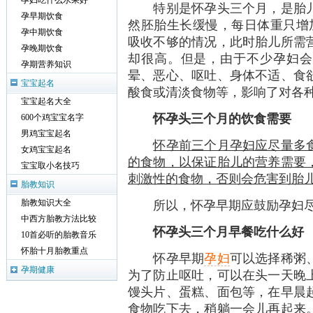
孕妇吃什么水果好
特别是怀孕头三个月，是胎儿
孕早期饮食
然胚胎生长缓慢，每日体重只增
孕中期饮食
吸收不够的情况，此时胎儿所需
孕晚期饮食
却很高。但是，由于不少孕妇会
孕期营养知识
晕、恶心、呕吐、身体不适、食
宝宝起名
酸食或清淡食物等，影响了对各
宝宝起名大全
怀孕头三个月的饮食需要
600个鸡宝宝名字
男鸡宝宝起名
怀孕前三个月孕妇应尽量多
女鸡宝宝起名
的食物，以保证胎儿的营养需要
宝宝取小名技巧
刺激性的食物，否则会危害到胎
胎教知识
所以，怀孕早期应鼓励孕妇尽
胎教知识大全
中西方胎教方法比较
怀孕头三个月早餐吃什么好
10首必听的胎教音乐
怀胎十月胎教重点
怀孕早期
孕妇
可以选择稀粥
孕期健康
为了防止呕吐，可以在头一天晚
馒头片、蛋糕、面包等，在早晨
食物吃下去，稍躺一会儿再起来