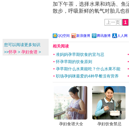
加下午茶，选择水果和鸡汤、鱼
散步，呼吸新鲜的氧气对胎儿也
上一页
1
QQ空间
新浪微博
腾讯微博
人人网
您可以阅读更多知识
相关阅读
>>
怀孕
>
孕妇食谱
>
•
准妈妈孕早期饮食的宜与忌
•
怀孕早期的饮食原则
•
孕早期什么水果能吃？什么水果不能
•
职场孕妈咪最爱的4种早餐没有营养
孕妇食谱大全
孕妇饮食禁忌