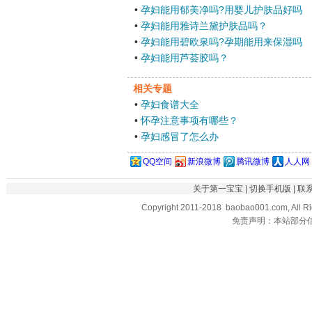
•
孕妇能用郁美净吗?用婴儿护肤品好吗
•
孕妇能用雅诗兰黛护肤品吗？
•
孕妇能用碧欧泉吗?孕期能用来保湿吗
•
孕妇能用芦荟胶吗？
相关专题
•
孕妇食谱大全
•
怀孕注意事项有哪些？
•
孕妇感冒了怎么办
QQ空间
新浪微博
腾讯微博
人人网
关于第一宝宝
|
切换手机版
|
联
Copyright 2011-2018 baobao001.com, All R
免责声明：本站部分