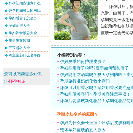
怀孕初期应注意什么
怀孕以后，很多
怀孕期间可以同房吗
光滑、白皙了，
孕妇感冒了怎么办
孕期究竟应该怎
孕妇食谱大全
知识和孕妇护肤
皮肤一定会光彩
孕妇饮食禁忌大全
生男生女预测
宝宝起名大全
小编特别推荐：
鸡宝宝起什么名字好
•
孕妇夏季如何护理皮肤？
•
孕妇能用痱子粉吗?夏季如何预防痱子
您可以阅读更多知识
•
孕妇能用防晒霜吗？夏天孕妇防晒四类
•
孕期旅行准妈妈化妆小窍门
>>
怀孕知识
•
怀孕可以用香水吗？孕妇用香水要注意
•
孕妇能做美容吗？孕期美容注意事项！
•
怀孕后勿尝试新化妆品！孕期化妆品使
孕期皮肤变差的原因？
•
孕妇为什么会长痘痘？怀孕后皮肤有哪
•
毁坏孕妇皮肤的五大原因