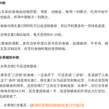
补铁
富的食物如动物肝脏、肾脏、动物血，每周一到两次。红肉中如牛
铁也较高，怀孕中期每天一到两次。
物与维生素C同时吃可以促进铁吸收，所以平时要多吃一些绿色蔬菜。
维生素C都比较高，每天坚持吃8~10粒。
食的调配，多吃含铁和蛋白质丰富的食物，如瘦猪肉、牛羊肉、猪
大豆及豆制品等，在烹饪食物时最好使用铁锅。
水果辅助补铁
果含维C可促进铁吸收：
等含“三价铁”的食物，一定条件下，可还原成“二价铁”，变成易于人体
这个“条件”就是维生素C，维生素C分为还原型和氧化型，只有还原型维
高铁的吸收利用率。还原型维C广泛存在于新鲜蔬菜、水果中，但它非常娇
食物每存放24小时，其含量就衰减一半，促进铁吸收的作用会大打折扣，
品就更差了。
水果维C含量高：(
解读怀孕期间准妈妈饮食10大疑问
)