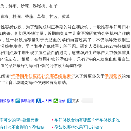
，鲜枣、沙棘、猕猴桃、柚子
椒、桂圆、番茄、草莓、甘蓝、黄瓜
容易缺铁，为了预防或纠正孕期的贫血和缺铁，一般推荐孕妇每日补
0毫克的铁。但切忌补铁过量，近期由奥克兰儿童医院研究协会等机构合作的
示，这一补铁推荐量对于无贫血的孕妇而言过高了，不仅易导致铁剂过
发分娩并发症、早产和生产低体重儿等问题。研究人员指出有27%妊娠期
孕妇到妊娠中期出现了血红蛋白的过高，这些孕妇生产早产儿或低体重儿
加4倍左右。相反，在每周补铁的孕妇中，只有7%的人发生血红蛋白过
贫血的孕妇最好将每日补铁的习惯改为每周补铁。
阅读“
怀孕期孕妇应该补充哪些维生素?
”来了解更多关于
孕期营养
的知
一宝宝育儿网能对每位孕妈咪有所帮助。
新浪微博
腾讯微博
人人网
微信
更多
不可少的6种微量元素
•
孕妇补铁食物有哪些？怀孕补铁多吃
有什么不良影响？孕妇缺
•
孕妇吃哪些水果可以补铁？