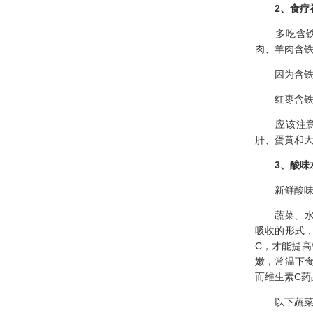
2、食疗
多吃含铁丰
肉、羊肉含
因为含铁食
红枣含铁含
应该注意膳
肝、蛋黄和
3、酸味
新鲜酸味水
蔬菜、水果
吸收的形式，
C，才能提
嫩，常温下
而维生素C药
以下蔬菜、