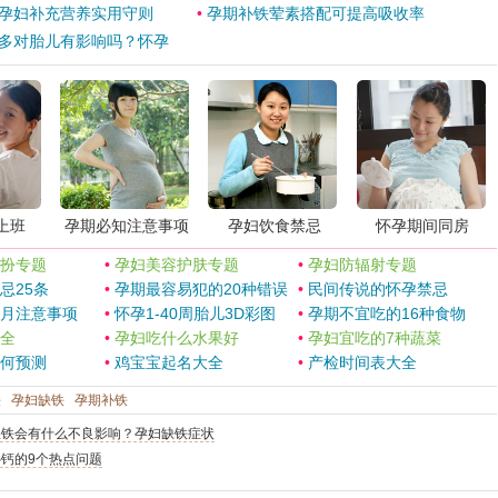
孕妇补充营养实用守则
•
孕期补铁荤素搭配可提高吸收率
多对胎儿有影响吗？怀孕
上班
孕期必知注意事项
孕妇饮食禁忌
怀孕期间同房
扮专题
•
孕妇美容护肤专题
•
孕妇防辐射专题
忌25条
•
孕期最容易犯的20种错误
•
民间传说的怀孕禁忌
月注意事项
•
怀孕1-40周胎儿3D彩图
•
孕期不宜吃的16种食物
全
•
孕妇吃什么水果好
•
孕妇宜吃的7种蔬菜
何预测
•
鸡宝宝起名大全
•
产检时间表大全
铁
孕妇缺铁
孕期补铁
缺铁会有什么不良影响？孕妇缺铁症状
钙的9个热点问题