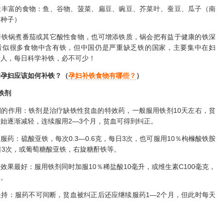
富的食物：鱼、谷物、菠菜、扁豆、豌豆、芥菜叶、蚕豆、瓜子（南
等种子）
锅煮番茄或其它酸性食物，也可增添铁质，锅会把有益于健康的铁深
看似很多食物中含有铁，但中国仍是严重缺乏铁的国家，主要集中在妇
老人，每日科学补铁，必不可少！
间孕妇应该如何补铁？（
孕妇补铁食物有哪些？
）
铁剂
作用：铁剂是治疗缺铁性贫血的特效药，一般服用铁剂10天左右，贫
始逐渐减轻，连续服用2—3个月，贫血可得到纠正。
：硫酸亚铁，每次0.3—0.6克，每日3次，也可服用10％枸橼酸铁胺
日3次，或葡萄糖酸亚铁，右旋糖酐铁等。
最好：服用铁剂同时加服10％稀盐酸10毫升，或维生素C100毫克，
收。
：服药不可间断，贫血被纠正后还应继续服药1—2个月，但此时每天
。