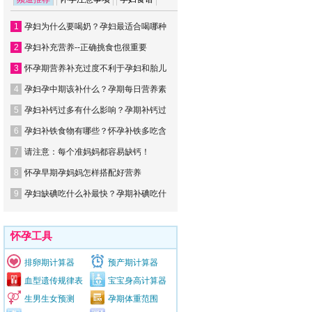
1
孕妇为什么要喝奶？孕妇最适合喝哪种
2
孕妇补充营养--正确挑食也很重要
3
怀孕期营养补充过度不利于孕妇和胎儿
4
孕妇孕中期该补什么？孕期每日营养素
5
孕妇补钙过多有什么影响？孕期补钙过
6
孕妇补铁食物有哪些？怀孕补铁多吃含
7
请注意：每个准妈妈都容易缺钙！
8
怀孕早期孕妈妈怎样搭配好营养
9
孕妇缺碘吃什么补最快？孕期补碘吃什
怀孕工具
排卵期计算器
预产期计算器
血型遗传规律表
宝宝身高计算器
生男生女预测
孕期体重范围