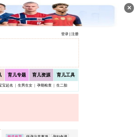
✕
登录 | 注册
讯
育儿专题
育儿资源
育儿工具
宝宝起名
|
生男生女
|
孕期检查
|
生二胎
频道推荐
怀孕注意事项
孕妇食谱