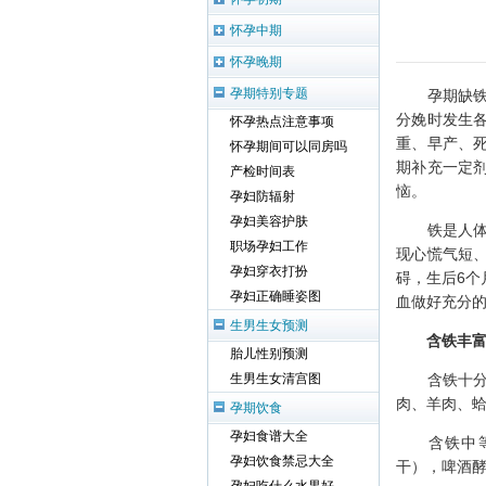
怀孕中期
怀孕晚期
孕期特别专题
孕期缺铁是
分娩时发生
怀孕热点注意事项
重、早产、
怀孕期间可以同房吗
期补充一定
产检时间表
恼。
孕妇防辐射
孕妇美容护肤
铁是人体生
职场孕妇工作
现心慌气短
孕妇穿衣打扮
碍，生后6个
孕妇正确睡姿图
血做好充分
生男生女预测
含铁丰富的
胎儿性别预测
含铁十分丰
生男生女清宫图
肉、羊肉、
孕期饮食
孕妇食谱大全
含铁中等丰
孕妇饮食禁忌大全
干），啤酒