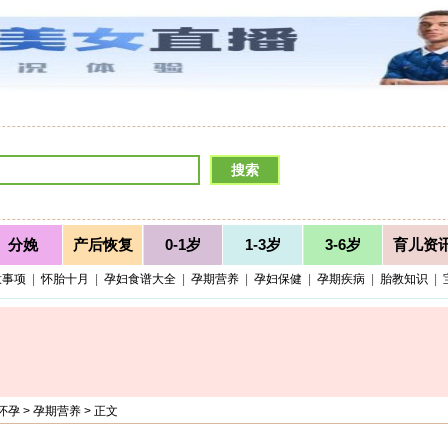
分娩
产后恢复
0-1岁
1-3岁
3-6岁
育儿资
意事项
|
怀胎十月
|
孕妇食谱大全
|
孕期营养
|
孕妇保健
|
孕期疾病
|
胎教知识
|
怀孕
>
孕期营养
> 正文