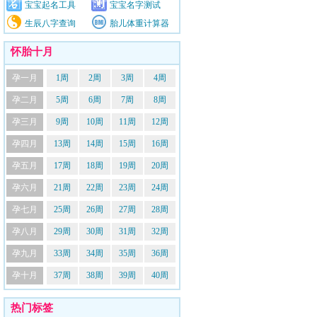
宝宝起名工具
宝宝名字测试
生辰八字查询
胎儿体重计算器
怀胎十月
孕一月
1周
2周
3周
4周
孕二月
5周
6周
7周
8周
孕三月
9周
10周
11周
12周
孕四月
13周
14周
15周
16周
孕五月
17周
18周
19周
20周
孕六月
21周
22周
23周
24周
孕七月
25周
26周
27周
28周
孕八月
29周
30周
31周
32周
孕九月
33周
34周
35周
36周
孕十月
37周
38周
39周
40周
热门标签