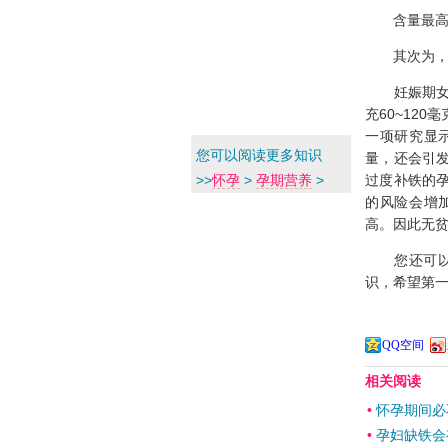
含量最高为
其次为，青
妊娠期女性
充60~12
一项研究显
您可以阅读更多知识
量，还会引
过度补铁的
>>
怀孕
>
孕期营养
>
的风险会增
高。因此无
您还可以
识，希望第
QQ空间
相关阅读
•
怀孕期间必
•
孕妇缺铁会