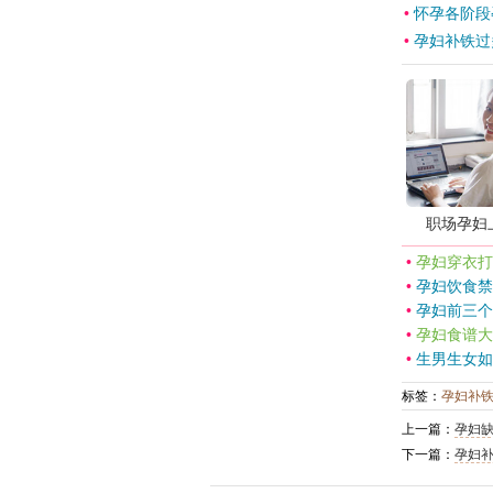
•
怀孕各阶段
•
孕妇补铁过
职场孕妇
•
孕妇穿衣打
•
孕妇饮食禁
•
孕妇前三个
•
孕妇食谱大
•
生男生女如
标签：
孕妇补
上一篇：
孕妇
下一篇：
孕妇补