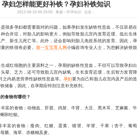
孕妇怎样能更好补铁？孕妇补铁知识
2012-06-20 00:29:00 来源：
怀孕知识
点击：
很多孕妇都需要面对的问题，如果孕妇发生缺铁性贫血，不仅容易在
各种合并症，对胎儿的影响更大，例如导致胎儿宫内发育迟缓、低出生体
死产、新生儿死亡等。此外，还会影响到胎儿免疫系统的发育。因此，孕
剂量的铁很有必要。
第一宝宝育儿网
小编咨询专业人士，为您解决缺铁烦
成红细胞的主要原料之一，孕期的缺铁性贫血，不但可以导致孕妇出
、头晕、乏力，还可导致胎儿宫内缺氧，生长发育迟缓，生后智力发育障
月之内易患营养性缺铁性贫血等。
孕妇
要为自己和胎儿在宫内及产后的造
的铁储备，因此，在孕期应特别注意补充铁剂。
食物有哪些？
富的食物：动物血、肝脏、鸡胗、牛肾、大豆、黑木耳、芝麻酱、牛
蛤蜊和牡蛎。
富的食物：瘦肉、红糖、蛋黄、猪肾、羊肾、干果（杏干、葡萄
酵母菌、海草、赤糖糊及麦。