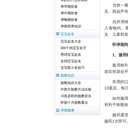
孕妇吃什么水果好
含铁一般丰
孕早期饮食
瓜、西葫芦
孕中期饮食
孕晚期饮食
此外用铸铁
孕期营养知识
入食物内。
女、儿童和
宝宝起名
宝宝起名大全
怀孕期
600个鸡宝宝名字
1、服用
男鸡宝宝起名
女鸡宝宝起名
服用铁剂的
宝宝取小名技巧
血症状就会开
胎教知识
常用的口服药
胎教知识大全
10毫克，每
中西方胎教方法比较
10首必听的胎教音乐
如何服用效果
怀胎十月胎教重点
有利于铁吸
孕期健康
服药要坚持
服药1次即可