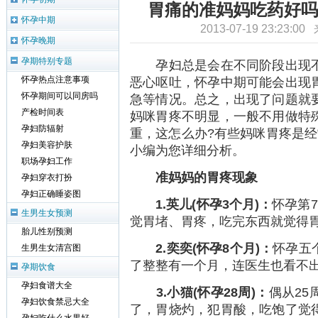
胃痛的准妈妈吃药好吗
怀孕中期
2013-07-19 23:23:0
怀孕晚期
孕期特别专题
孕妇总是会在不同阶段出现不
恶心呕吐，怀孕中期可能会出现
怀孕热点注意事项
怀孕期间可以同房吗
急等情况。总之，出现了问题就
产检时间表
妈咪胃疼不明显，一般不用做特
孕妇防辐射
重，这怎么办?有些妈咪胃疼是经
孕妇美容护肤
小编为您详细分析。
职场孕妇工作
准妈妈的胃疼现象
孕妇穿衣打扮
孕妇正确睡姿图
1.英儿(怀孕3个月)：
怀孕第
生男生女预测
觉胃堵、胃疼，吃完东西就觉得
胎儿性别预测
2.奕奕(怀孕8个月)：
怀孕五
生男生女清宫图
了整整有一个月，连医生也看不
孕期饮食
孕妇食谱大全
3.小猫(怀孕28周)：
偶从2
孕妇饮食禁忌大全
了，胃烧灼，犯胃酸，吃饱了觉