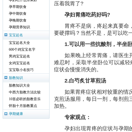
孕妇吃什么水果好
压着我胃了?
孕早期饮食
孕妇胃痛吃药好吗?
孕中期饮食
孕晚期饮食
胃疼不是病，疼起来真要命
孕期营养知识
要硬撑吗？当然不是，是可以吃
宝宝起名
宝宝起名大全
1.可以用一些抗酸剂，半坐卧
600个鸡宝宝名字
如果晚上经常胃痛，请医生开
男鸡宝宝起名
难忍时，采取半坐卧位可以减轻
女鸡宝宝起名
症状会慢慢消失的。
宝宝取小名技巧
胎教知识
2.白芍炙甘草煎汤
胎教知识大全
如果胃疼症状相对较重的情况下
中西方胎教方法比较
克煎汤服用，每日一剂，每剂煎
10首必听的胎教音乐
加热。
怀胎十月胎教重点
孕期健康
专家观点：
孕妇出现胃疼的症状与孕期的