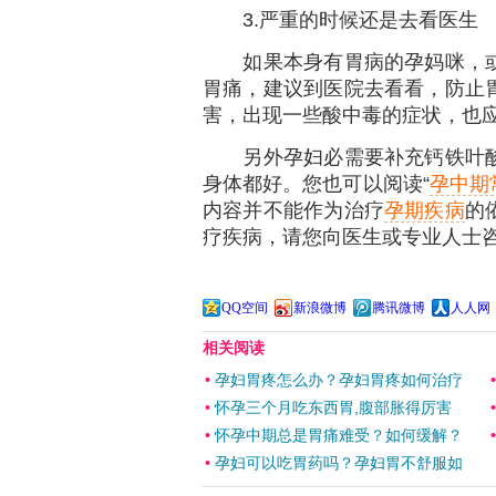
3.严重的时候还是去看医生
如果本身有胃病的孕妈咪，或
胃痛，建议到医院去看看，防止
害，出现一些酸中毒的症状，也
另外孕妇必需要补充钙铁叶酸
身体都好。您也可以阅读“
孕中期
内容并不能作为治疗
孕期疾病
的
疗疾病，请您向医生或专业人士
QQ空间
新浪微博
腾讯微博
人人网
相关阅读
•
孕妇胃疼怎么办？孕妇胃疼如何治疗
•
怀孕三个月吃东西胃,腹部胀得厉害
•
怀孕中期总是胃痛难受？如何缓解？
•
孕妇可以吃胃药吗？孕妇胃不舒服如