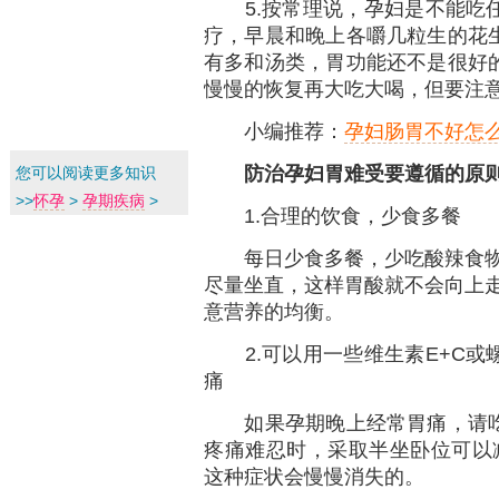
5.按常理说，孕妇是不能吃任
疗，早晨和晚上各嚼几粒生的花
有多和汤类，胃功能还不是很好
慢慢的恢复再大吃大喝，但要注
小编推荐：
孕妇肠胃不好怎
防治孕妇胃难受要遵循的原
您可以阅读更多知识
>>
怀孕
>
孕期疾病
>
1.合理的饮食，少食多餐
每日少食多餐，少吃酸辣食物，
尽量坐直，这样胃酸就不会向上走
意营养的均衡。
2.可以用一些维生素E+C或
痛
如果孕期晚上经常胃痛，请吃些
疼痛难忍时，采取半坐卧位可以
这种症状会慢慢消失的。