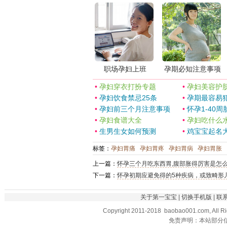
职场孕妇上班
孕期必知注意事项
•
孕妇穿衣打扮专题
•
孕妇美容护
•
孕妇饮食禁忌25条
•
孕期最容易犯
•
孕妇前三个月注意事项
•
怀孕1-40周
•
孕妇食谱大全
•
孕妇吃什么
•
生男生女如何预测
•
鸡宝宝起名
标签：
孕妇胃痛
孕妇胃疼
孕妇胃病
孕妇胃胀
上一篇：
怀孕三个月吃东西胃,腹部胀得厉害是怎
下一篇：
怀孕初期应避免得的5种疾病，或致畸形
关于第一宝宝
|
切换手机版
|
联
Copyright 2011-2018 baobao001.com, All R
免责声明：本站部分