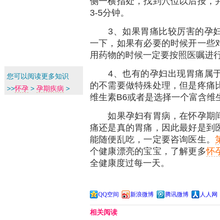
侧一横指处，找到穴位以后按，
3-5分钟。
3、如果胃痛比较厉害的孕妇
一下，如果有必要的时候开一些
用药物的时候一定要按照医嘱进
4、也有的孕妇出现胃痛属
您可以阅读更多知识
的不需要做特殊处理，但是疼痛
>>
怀孕
>
孕期疾病
>
维生素B6或者是选择一个富含维
如果孕妇有胃病，在怀孕期间
痛还是真的胃痛，因此最好是到
能随便乱吃，一定要咨询医生。
个健康漂亮的宝宝，了解更多
怀
全健康度过每一天。
QQ空间
新浪微博
腾讯微博
人人网
相关阅读