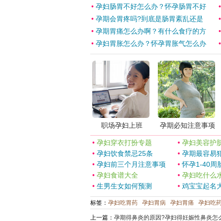
•
孕妇肠胃不好怎么办？怀孕肠胃不好
•
孕期会胃疼吗?到底是肠胃紊乱还是
•
孕期胃痛怎么办啊？有什么食疗的方
•
孕妇胃胀怎么办？怀孕胃胀气怎么办
职场孕妇上班
孕期必知注意事项
•
孕妇穿衣打扮专题
•
孕妇美容护
•
孕妇饮食禁忌25条
•
孕期最容易犯
•
孕妇前三个月注意事项
•
怀孕1-40周
•
孕妇食谱大全
•
孕妇吃什么
•
生男生女如何预测
•
鸡宝宝起名
标签：
孕妇吃胃药
孕妇胃病
孕妇胃痛
孕妇吃
上一篇：
孕期得鼻炎的原因?孕妇得妊娠性鼻炎怎