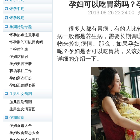
孕妇可以吃胃药吗？
怀孕中期
2013-08-26 23:24:0
怀孕晚期
孕期特别专题
很多人都有胃病，有的人比较
病一般都是养生病，需要长期调
怀孕热点注意事项
怀孕期间可以同房吗
物来控制病情。那么，如果孕妇
产检时间表
呢？孕妇是否可以吃胃药，又该
孕妇防辐射
详细的介绍一下。
孕妇美容护肤
职场孕妇工作
孕妇穿衣打扮
孕妇正确睡姿图
生男生女预测
胎儿性别预测
生男生女清宫图
孕期饮食
孕妇食谱大全
孕妇饮食禁忌大全