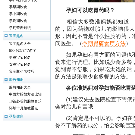
孕妇吃什么水果好
孕早期饮食
孕妇可以吃胃药吗？
孕中期饮食
相信大多数准妈妈都知道：女
孕晚期饮食
的，因为药物对胎儿的影响很大
孕期营养知识
形，因此不管是什么性质的药，
宝宝起名
问医生。（
孕期胃痛食疗方法
）
宝宝起名大全
600个鸡宝宝名字
如果孕妇有胃方面的问题也不
男鸡宝宝起名
食来进行调理。比如说少食多餐
女鸡宝宝起名
觉到胃不舒服，如果吃太饱的话
宝宝取小名技巧
的方法是采取少食多餐的方法。
胎教知识
各位准妈妈对孕妇能否吃胃
胎教知识大全
中西方胎教方法比较
(1)建议先去医院检查下胃病
10首必听的胎教音乐
会对胎儿有害哦
怀胎十月胎教重点
孕期健康
(2)肯定是不可以的。孕妇在
你不了解药的成分，怕会影响宝