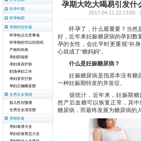
孕期大吃大喝易引发什
怀孕中期
2017-04-11 22:13:0
怀孕晚期
孕期特别专题
怀孕了，什么最重要？当然是
好，近年来妊娠糖尿病的孕妇数
怀孕热点注意事项
怀孕期间可以同房吗
孕的女性，会比平时更重视“补身
产检时间表
心就成了“糖妈妈”。
孕妇防辐射
什么是妊娠糖尿病？
孕妇美容护肤
职场孕妇工作
妊娠糖尿病是指原本没有糖尿
孕妇穿衣打扮
一种妊娠期特发的并发症。
孕妇正确睡姿图
据统计，近年来，妊娠期糖尿
生男生女预测
然产后血糖可以恢复正常，其中约1
胎儿性别预测
糖尿病，而最终发展为糖尿病的人
生男生女清宫图
孕期饮食
孕妇食谱大全
孕妇饮食禁忌大全