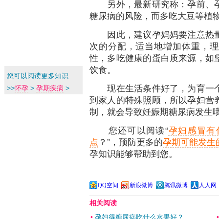
另外，最新研究称：孕前、孕
糖尿病的风险，而多吃大豆等植
因此，建议孕妈妈要注意热量
次的分配，适当地增加体重，理
性，多吃健康的蛋白质来源，如
饮食。
您可以阅读更多知识
现在生活条件好了，为育一个
>>
怀孕
>
孕期疾病
>
到家人的特殊照顾，所以孕妇营
制，就会导致妊娠期糖尿病发生
您还可以阅读“
孕妇感冒有
点
？”，预防更多的
孕期可能发生
孕知识能够帮助到您。
QQ空间
新浪微博
腾讯微博
人人网
相关阅读
•
孕妇得糖尿病吃什么水果好？