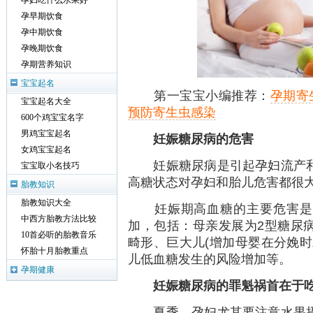
孕妇吃什么水果好
孕早期饮食
孕中期饮食
孕晚期饮食
孕期营养知识
宝宝起名
第一宝宝小编推荐：
孕期寄
宝宝起名大全
预防寄生虫感染
600个鸡宝宝名字
男鸡宝宝起名
妊娠糖尿病的危害
女鸡宝宝起名
妊娠糖尿病是引起孕妇流产和
宝宝取小名技巧
高糖状态对孕妇和胎儿危害都很
胎教知识
胎教知识大全
妊娠期高血糖的主要危害是围
中西方胎教方法比较
加，包括：母亲发展为2型糖尿
10首必听的胎教音乐
畸形、巨大儿(增加母婴在分娩时
怀胎十月胎教重点
儿低血糖发生的风险增加等。
孕期健康
妊娠糖尿病的罪魁祸首在于
夏季，孕妇尤其要注意水果摄