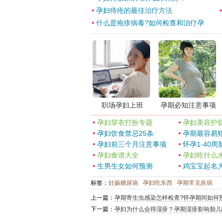
•
孕妇痔疮的最佳治疗方法
•
什么是疱疹病毒?如何检查和治疗孕
职场孕妇上班
孕期必知注意事项
•
孕妇穿衣打扮专题
•
孕妇美容护
•
孕妇饮食禁忌25条
•
孕期最容易犯
•
孕妇前三个月注意事项
•
怀孕1-40周
•
孕妇食谱大全
•
孕妇吃什么
•
生男生女如何预测
•
鸡宝宝起名
标签：
妊娠糖尿病
孕妇吃东西
孕期常见疾病
上一篇：
孕期寄生虫感染怎样检查?怀孕期间如何
下一篇：
孕妇为什么会得湿疹？孕期湿疹影响胎儿