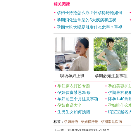
相关阅读
•
孕妇长痔疮怎么办？怀孕得痔疮如何
•
孕期消化道常见的5大疾病和症状
•
孕期大吃大喝易引发什么危害？重视
职场孕妇上班
孕期必知注意事项
•
孕妇穿衣打扮专题
•
孕妇美容护
•
孕妇饮食禁忌25条
•
孕期最容易犯
•
孕妇前三个月注意事项
•
怀孕1-40周
•
孕妇食谱大全
•
孕妇吃什么
•
生男生女如何预测
•
鸡宝宝起名
标签：
孕妇痔疮
孕妇得痔疮
孕期常见疾病
上一篇：
秋冬季孕妇感冒吃什么好？