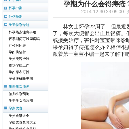
孕期为什么会得痔疮
怀孕中期
2014-12-30 23:09:0
怀孕晚期
孕期特别专题
林女士怀孕22周了，但最近发
了，每次大便都会出血且很痛。
怀孕热点注意事项
怀孕期间可以同房吗
或接受治疗，害怕对宝宝带来影
产检时间表
果孕妇得了痔疮怎么办？相信很
孕妇防辐射
跟着第一宝宝小编一起来了解下
孕妇美容护肤
职场孕妇工作
孕妇穿衣打扮
孕妇正确睡姿图
生男生女预测
胎儿性别预测
生男生女清宫图
孕期饮食
孕妇食谱大全
孕妇饮食禁忌大全