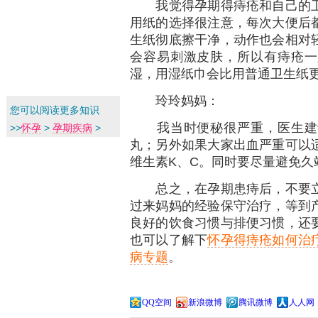
我觉得孕期得痔疮和自己的卫
用纸的选择很注意，每次大便后
生纸彻底擦干净，动作也会相对
会容易刺激皮肤，所以有痔疮一
湿，用湿纸巾会比用普通卫生纸
玲玲妈妈：
您可以阅读更多知识
我当时便秘很严重，医生建议
>>
怀孕
>
孕期疾病
>
丸；另外如果大家出血严重可以
维生素K、C。同时要尽量避免久
总之，在孕期患痔后，不要立
过来妈妈的经验保守治疗，等到
良好的饮食习惯与排便习惯，还
也可以了解下
怀孕得痔疮如何治
病专题
。
QQ空间
新浪微博
腾讯微博
人人网