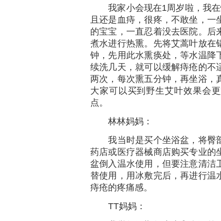
我家小会现在1周岁啦，我在怀
且还是血痔，很疼，不敢坐，一
的宝宝，一直忍着没去医院。后
煮水进行热熏。先将艾蒿叶放在
钟，先用此水熏痪处，等水温降
续洗几天，就可以缓解痔疮的不
两次，每次熏五分钟，再坐浴，
大家可以买到野生艾叶效果会更
点。
林林妈妈：
我当时是买个坐浴盆，将臀部
药店或医疗器械商店购买专业的
盆倒入温水使用，但要注意清洁
替使用，用冰敷完后，再进行温
痔疮的疼痛感。
TT妈妈：