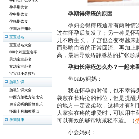
孕妇吃什么水果好
孕早期饮食
孕期得痔疮的原因
孕中期饮食
孕晚期饮食
孕妇会得痔疮通常有两种情况
孕期营养知识
过在怀孕后复发了；另一种是怀
宝宝起名
儿不断生长，子宫也会变得越来
宝宝起名大全
而影响血液的正常回流。再加上
600个鸡宝宝名字
高，最后导致痔静脉丛的扩张形
男鸡宝宝起名
孕妇长痔疮怎么办？一起来
女鸡宝宝起名
宝宝取小名技巧
鱼baby妈妈：
胎教知识
我在怀孕的时候，也不幸得患
胎教知识大全
袋敷在长痔疮的部位，但是提醒
中西方胎教方法比较
的地方一定要柔软，这样才有利
10首必听的胎教音乐
怀胎十月胎教重点
大家实在疼的难受时，可以用中
可以有效的够帮助减轻不适。（
孕期健康
小会妈妈：