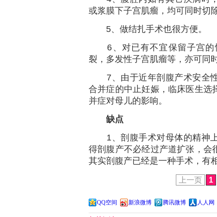
或浆膜下子宫肌瘤，均可同时切
5、做结扎手术也很方便。
6、对已有不宜保留子宫的情
裂，多发性子宫肌瘤等，亦可同
7、由于近年剖腹产术安全性
合并症的中止妊娠，临床医生选
并症对母儿的影响。
缺点
1、剖腹手术对母体的精神上
得剖腹产不必经过产道扩张，会
其实剖腹产已经是一种手术，有
上一页
1
QQ空间
新浪微博
腾讯微博
人人网