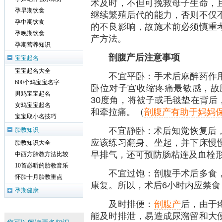
术及时，不但可挽救母子生命，
孕早期饮食
继续繁殖后代的能力，否则不仅
孕中期饮食
的不良影响，故施术前必须慎重
孕晚期饮食
产方法。
孕期营养知识
剖腹产后注意事项
宝宝起名
宝宝起名大全
不宜平卧：手术后麻醉药作用
600个鸡宝宝名字
卧位对子宫收缩疼痛最敏感，故应
男鸡宝宝起名
30度角，将被子或毛毯垫在背后
女鸡宝宝起名
和牵拉痛。（
剖腹产有助于妈妈
宝宝取小名技巧
不宜静卧：术后知觉恢复后，就
胎教知识
应该练习翻身、坐起，并下床慢
胎教知识大全
早排气，还可预防肠粘连及血栓
中西方胎教方法比较
10首必听的胎教音乐
不宜过饱：剖腹手术后多食，
怀胎十月胎教重点
康复。所以，术后6小时内应禁
孕期健康
及时排便：
剖腹产
后，由于
能及时排泄，易造成尿潴留和大