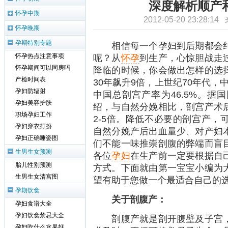
深度解析顺产
怀孕中期
2012-05-20 23:28:1
怀孕晚期
孕期特别专题
相信每一个孕妇到后期都会纠
呢？从
怀孕
到生产，心惊胆战走
怀孕热点注意事项
怀孕期间可以同房吗
降临的时候，你会做出怎样的选
产检时间表
30年飙升9倍，上世纪70年代，
孕妇防辐射
中国总剖宫产率为46.5%。据
孕妇美容护肤
绍，与自然分娩相比，剖宫产术
职场孕妇工作
2-5倍。降低不必要的剖宫产，
孕妇穿衣打扮
自然分娩产后出血量少、对产妇
孕妇正确睡姿图
们不能一味推崇剖腹的弊端而盲
生男生女预测
各位
孕妇
在生产前一定要根据自
胎儿性别预测
方式。下面就由第一宝宝小编为
生男生女清宫图
望有助于您做一个最适合自己的
孕期饮食
关于剖腹产：
孕妇食谱大全
孕妇饮食禁忌大全
剖腹产就是剖开腹壁及子宫，
孕妇吃什么水果好