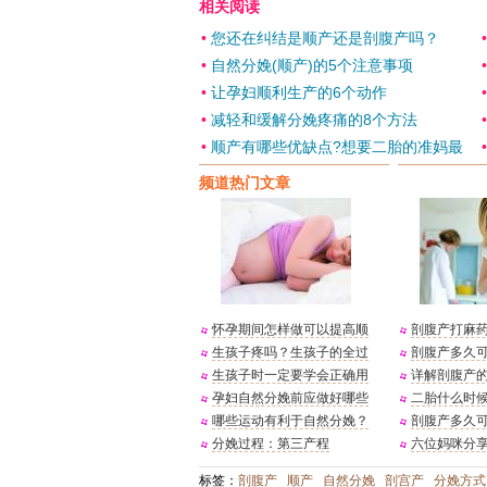
相关阅读
•
您还在纠结是顺产还是剖腹产吗？
•
自然分娩(顺产)的5个注意事项
•
让孕妇顺利生产的6个动作
•
减轻和缓解分娩疼痛的8个方法
•
顺产有哪些优缺点?想要二胎的准妈最
频道热门文章
怀孕期间怎样做可以提高顺
剖腹产打麻
生孩子疼吗？生孩子的全过
剖腹产多久
生孩子时一定要学会正确用
详解剖腹产
孕妇自然分娩前应做好哪些
二胎什么时
哪些运动有利于自然分娩？
剖腹产多久
分娩过程：第三产程
六位妈咪分
标签：
剖腹产
顺产
自然分娩
剖宫产
分娩方式