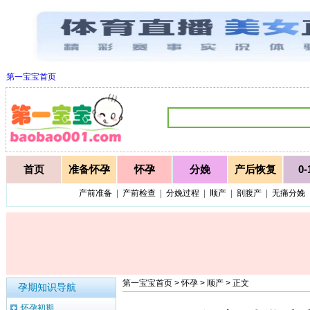
第一宝宝首页
首页
准备怀孕
怀孕
分娩
产后恢复
0
产前准备
|
产前检查
|
分娩过程
|
顺产
|
剖腹产
|
无痛分娩
第一宝宝首页
>
怀孕
>
顺产
> 正文
孕期知识导航
怀孕初期