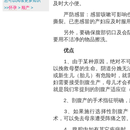
您可以阅读更多知识
及时大小便。
>>
怀孕
>
顺产
>
严防感冒：感冒咳嗽可影响伤
撕裂。已患感冒的产妇应及时服
另外，要确保腹部切口及会阴
要用不洁净的物品擦洗。
优点
1、由于某种原因，绝对不可
以挽救母婴的生命。阴道分娩无
或新生儿（胎儿）有危险时，就
妇需要接受剖腹生产，母儿才会
就是我们常提到的剖腹产适应症（Ind
2、剖腹产的手术指征明确，
3、如果施行选择性剖腹产，
术，可以免去母亲遭受阵痛之苦
4、腹腔内如有其它疾病时，