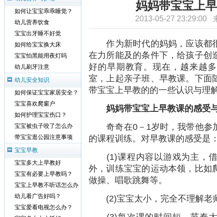
妈妈带宝宝上早
如何让宝宝乖乖睡觉？
2013-05-27 23:29:0
幼儿营养饮食
宝宝出牙睡不好觉
作为新时代的妈妈，应该都很
如何给宝宝换大床
在力所能及的条件下，给孩子创
宝宝怕黑能用夜灯吗
好的早期教育。现在，越来越多
幼儿刷牙注意
室，上起亲子班、早教课。下面
幼儿安全知识
带宝宝上早教的的一些认识与理
如何保证宝宝家居安全？
宝宝喜欢爬窗户
妈妈带宝宝上早教课的感受
如何护理宝宝伤口？
奇奇在0－1岁时，我带他参加
宝宝被虫子咬了怎么办
的课程训练。对早教课的感受是
带宝宝逛公园注意事项
宝宝早教
(1)课程内容以游戏为主，借
宝宝多大上早教好
外，训练宝宝的运动本领，比如
宝宝有必要上早教吗？
做操、唱歌跳舞等。
宝宝上早教不听话怎么办
幼儿看广告好吗？
(2)宝宝太小，完全不理解老
宝宝爱看电视怎么办？
(3)每次课的时间短，节奏太