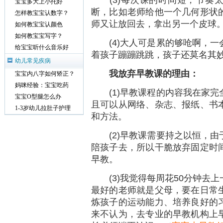
宝宝多大上小托好
断，比如老师给他一个几何形状
怎样教宝宝认数字？
师又让放回去，拿出另一个皮球
如何教宝宝认颜色
如何教宝宝写字？
(4)大人可是累的够呛啊，一
给宝宝听什么音乐好
着孩子蹦蹦跳跳，孩子还莫名其
幼儿常见疾病
我放弃早教课的理由：
宝宝内八字如何矫正？
妈咪经验：宝宝吃药
(1)早教课程的内容我在家完
宝宝O型腿怎么办
且可以从网络、杂志、报纸、书
1-3岁幼儿拉肚子护理
和方法。
(2)早教课需要持之以恒，由
陪孩子去，所以干脆放弃固定时
早教。
(3)我觉得每周花50分钟去上
最好的老师就是父母，要在日常
炼孩子的运动能力、培养良好的
来不认为，去专业的早教机构上