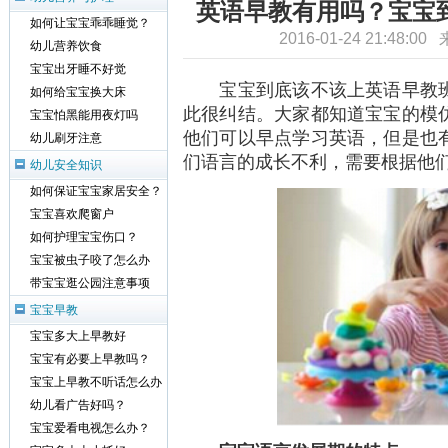
英语早教有用吗？宝宝
如何让宝宝乖乖睡觉？
2016-01-24 21:48:0
幼儿营养饮食
宝宝出牙睡不好觉
宝宝到底该不该上英语早教班
如何给宝宝换大床
此很纠结。大家都知道宝宝的模
宝宝怕黑能用夜灯吗
他们可以早点学习英语，但是也
幼儿刷牙注意
们语言的成长不利，需要根据他
幼儿安全知识
如何保证宝宝家居安全？
宝宝喜欢爬窗户
如何护理宝宝伤口？
宝宝被虫子咬了怎么办
带宝宝逛公园注意事项
宝宝早教
宝宝多大上早教好
宝宝有必要上早教吗？
宝宝上早教不听话怎么办
幼儿看广告好吗？
宝宝爱看电视怎么办？