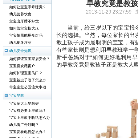
早教究竟是教孩
如何让宝宝乖乖睡觉？
2013-11-29 23:27:5
幼儿营养饮食
宝宝出牙睡不好觉
当前，给三岁以下的宝宝报名
如何给宝宝换大床
长的选择。当然，每位家长的出
宝宝怕黑能用夜灯吗
教上孩子成为最聪明的宝宝，有
幼儿刷牙注意
有些家长则是想利用早教班学一学
幼儿安全知识
新手爸妈对于“如何更好地利用早
如何保证宝宝家居安全？
的早教究竟是教孩子还是教大人
宝宝喜欢爬窗户
如何护理宝宝伤口？
宝宝被虫子咬了怎么办
带宝宝逛公园注意事项
宝宝早教
宝宝多大上早教好
宝宝有必要上早教吗？
宝宝上早教不听话怎么办
幼儿看广告好吗？
宝宝爱看电视怎么办？