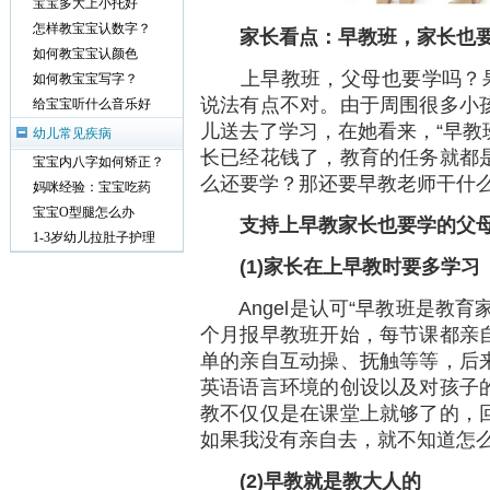
宝宝多大上小托好
怎样教宝宝认数字？
家长看点：早教班，家长也
如何教宝宝认颜色
上早教班，父母也要学吗？果果
如何教宝宝写字？
说法有点不对。由于周围很多小
给宝宝听什么音乐好
儿送去了学习，在她看来，“早教
幼儿常见疾病
长已经花钱了，教育的任务就都
宝宝内八字如何矫正？
么还要学？那还要早教老师干什么
妈咪经验：宝宝吃药
宝宝O型腿怎么办
支持上早教家长也要学的父
1-3岁幼儿拉肚子护理
(1)
家长在上早教时要多学习
Angel是认可“早教班是教育家
个月报早教班开始，每节课都亲
单的亲自互动操、抚触等等，后
英语语言环境的创设以及对孩子
教不仅仅是在课堂上就够了的，
如果我没有亲自去，就不知道怎么
(2)
早教就是教大人的