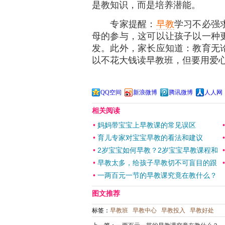
是教知识，而是培养潜能。
专家提醒：
早教
学习不必强
母的参与，这可以让孩子以一种
发。此外，家长应知道：教育无
以不花大钱读早教班，但要用爱
QQ空间
新浪微博
腾讯微博
人人网
相关阅读
•
妈妈带宝宝上早教课的常见误区
•
育儿专家对宝宝早教的看法和建议
•
2岁宝宝如何早教？2岁宝宝早教课程和
•
早教太多，给孩子早教切不可盲目的跟
•
一两百元一节的早教课究竟在教什么？
图文推荐
标签：
早教班
早教中心
早教投入
早教好处