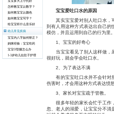
宝宝多大上小托好
怎样教宝宝认数字？
宝宝爱吐口水的原因
如何教宝宝认颜色
如何教宝宝写字？
其实宝宝爱对别人吐口水，可
给宝宝听什么音乐好
到有人用这种方式表达出自己的
幼儿常见疾病
模仿，并且运用到自己的行为里
宝宝内八字如何矫正？
1、宝宝的好奇心
妈咪经验：宝宝吃药
宝宝O型腿怎么办
当宝宝看见了别人这样做，虽
1-3岁幼儿拉肚子护理
很好玩，就会学会吐口水。
2、为了表达不满
有的宝宝吐口水并不会针对所
伤害时，才会用这种方式表达愤
3、家长对宝宝疏于管教。
很多年轻的家长会忙于工作，
忽、老人的溺爱，让宝宝分不清