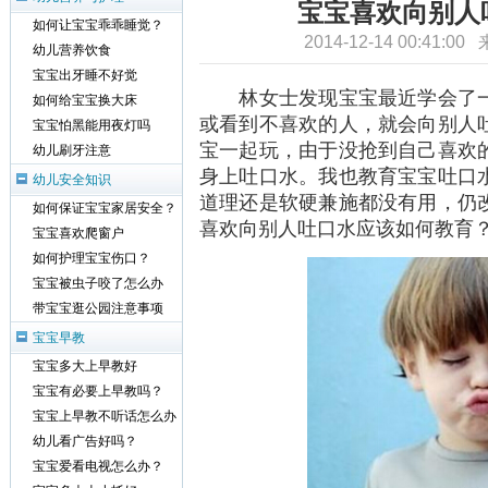
宝宝喜欢向别人
如何让宝宝乖乖睡觉？
2014-12-14 00:41:0
幼儿营养饮食
宝宝出牙睡不好觉
林女士发现宝宝最近学会了一
如何给宝宝换大床
或看到不喜欢的人，就会向别人
宝宝怕黑能用夜灯吗
宝一起玩，由于没抢到自己喜欢
幼儿刷牙注意
身上吐口水。我也教育宝宝吐口
幼儿安全知识
道理还是软硬兼施都没有用，仍
如何保证宝宝家居安全？
喜欢向别人吐口水应该如何教育
宝宝喜欢爬窗户
如何护理宝宝伤口？
宝宝被虫子咬了怎么办
带宝宝逛公园注意事项
宝宝早教
宝宝多大上早教好
宝宝有必要上早教吗？
宝宝上早教不听话怎么办
幼儿看广告好吗？
宝宝爱看电视怎么办？