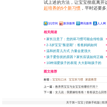
试上述的方法，让宝宝彻底离开
起培养的5个新习惯
，平时还要多
QQ空间
新浪微博
腾讯微博
人人网
相关阅读
•
家长注意了：您的坏习惯可能会传给孩
•
2-3岁宝宝“叛逆期”：爸爸妈妈如何
•
温和的育儿方式 力量会更强大
•
孩子爱告状的原因？家长应该如何正确
•
10种溺爱孩子的表现 大大影响孩子的
图文推荐
标签：
宝宝吐口水
宝宝坏习惯
家庭教育
上一篇：
教养男宝宝与女宝宝有哪些不同？
下一篇：
女儿说：我要嫁给爸爸！爸爸该怎么回答
关于第一宝宝
|
切换手机版
|
联