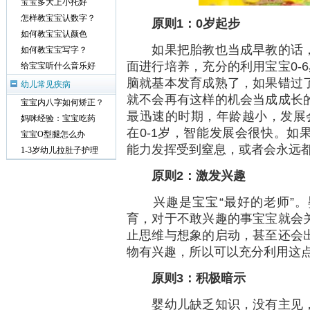
宝宝多大上小托好
怎样教宝宝认数字？
原则
1
：0
岁起步
如何教宝宝认颜色
如果把胎教也当成早教的话，
如何教宝宝写字？
面进行培养，充分的利用宝宝0-
给宝宝听什么音乐好
脑就基本发育成熟了，如果错过
幼儿常见疾病
就不会再有这样的机会当成成长
宝宝内八字如何矫正？
最迅速的时期，年龄越小，发展
妈咪经验：宝宝吃药
在0-1岁，智能发展会很快。如
宝宝O型腿怎么办
能力发挥受到窒息，或者会永远
1-3岁幼儿拉肚子护理
原则
2
：激发兴趣
兴趣是宝宝“最好的老师”。
育，对于不敢兴趣的事宝宝就会
止思维与想象的启动，甚至还会
物有兴趣，所以可以充分利用这
原则
3
：积极暗示
婴幼儿缺乏知识，没有主见，