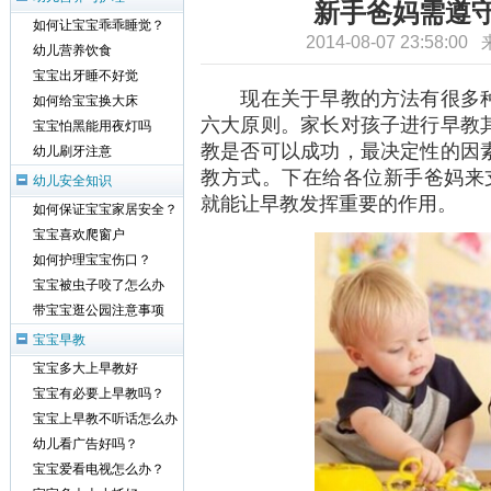
新手爸妈需遵守
如何让宝宝乖乖睡觉？
2014-08-07 23:58:0
幼儿营养饮食
宝宝出牙睡不好觉
现在关于早教的方法有很多种
如何给宝宝换大床
六大原则。家长对孩子进行早教
宝宝怕黑能用夜灯吗
教是否可以成功，最决定性的因
幼儿刷牙注意
教方式。下在给各位新手爸妈来
幼儿安全知识
就能让早教发挥重要的作用。
如何保证宝宝家居安全？
宝宝喜欢爬窗户
如何护理宝宝伤口？
宝宝被虫子咬了怎么办
带宝宝逛公园注意事项
宝宝早教
宝宝多大上早教好
宝宝有必要上早教吗？
宝宝上早教不听话怎么办
幼儿看广告好吗？
宝宝爱看电视怎么办？