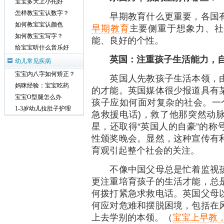
宝宝多大上小托好
怎样教宝宝认数字？
早期教育什么更重要，各国有
如何教宝宝认颜色
早期教育
主要侧重于想象力、社
如何教宝宝写字？
能、良好的个性。
给宝宝听什么音乐好
英国：注重孩子生活能力，
幼儿常见疾病
宝宝内八字如何矫正？
英国人先教孩子生活本领，由
妈咪经验：宝宝吃药
的才能。英国媒体很少报道具有
宝宝O型腿怎么办
孩子应如何面对复杂的社会。一个
1-3岁幼儿拉肚子护理
急救援电话)，救了他那突然动
星，还取得“英国人的自豪”的称
性颁奖晚会。显然，这种宣传有
育观引起整个社会的关注。
不像中国父母总是忙着监视孩
更注重培育孩子的生活才能，总
何拨打紧急求救电话。英国父母
何应对危难和摆脱困境，包括在
上去学别的本领。（
宝宝上早教