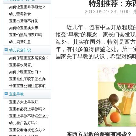
特别推荐：东
如何让宝宝乖乖睡觉？
2013-05-27 23:19:0
幼儿营养饮食
宝宝出牙睡不好觉
近几年，随着中国开放程度的
如何给宝宝换大床
接受“早教”的概念。家长们会发现
宝宝怕黑能用夜灯吗
海外。其实在国外，特别是西方
幼儿刷牙注意
年，有很多值得借鉴之处。第一
幼儿安全知识
国家关于早教的认识，希望对妈
如何保证宝宝家居安全？
宝宝喜欢爬窗户
如何护理宝宝伤口？
宝宝被虫子咬了怎么办
带宝宝逛公园注意事项
宝宝早教
宝宝多大上早教好
宝宝有必要上早教吗？
宝宝上早教不听话怎么办
幼儿看广告好吗？
宝宝爱看电视怎么办？
东西方早教的差别有哪些？