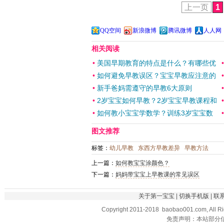
上一页
1
QQ空间
新浪微博
腾讯微博
人人网
相关阅读
•
美国早期教育的特点是什么？有哪些优
•
如何避免早教误区？宝宝早教应注意的
•
新手爸妈需遵守的早教6大原则
•
2岁宝宝如何早教？2岁宝宝早教课程和
•
如何教小宝宝学数学？训练3岁宝宝数
图文推荐
标签：
幼儿早教
东西方早教差异
早教方法
上一篇：
如何教宝宝涂颜色？
下一篇：
妈妈带宝宝上早教课的常见误区
关于第一宝宝
|
切换手机版
|
联
Copyright 2011-2018 baobao001.com, All R
免责声明：本站部分