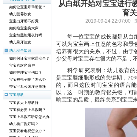
从白纸开始对宝宝进行教
如何让宝宝乖乖睡觉？
育关
幼儿营养饮食
2019-09-24 22:07:0
宝宝出牙睡不好觉
如何给宝宝换大床
宝宝怕黑能用夜灯吗
每一位宝宝的成长都是从白纸
幼儿刷牙注意
可以为宝宝画上任意的色彩和景
培养有很大的关系，不过，由于
幼儿安全知识
少父母对宝宝存在很大的不足，
如何保证宝宝家居安全？
宝宝喜欢爬窗户
科学研究表明：幼儿教育的关键
如何护理宝宝伤口？
是宝宝脑细胞形成的关键期，70%
宝宝被虫子咬了怎么办
的，而且这段时间宝宝的语言能
带宝宝逛公园注意事项
以，这一时期的教育很关键，可
宝宝早教
响宝宝的品质，最终关系到宝宝
宝宝多大上早教好
宝宝有必要上早教吗？
宝宝上早教不听话怎么办
幼儿看广告好吗？
宝宝爱看电视怎么办？