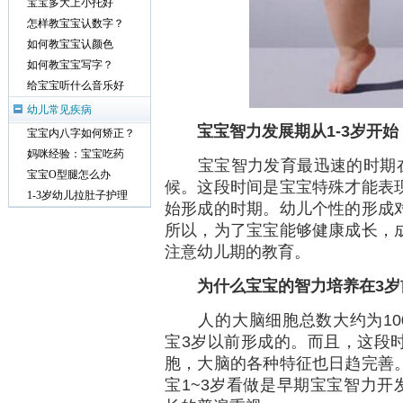
宝宝多大上小托好
怎样教宝宝认数字？
如何教宝宝认颜色
如何教宝宝写字？
给宝宝听什么音乐好
幼儿常见疾病
宝宝智力发展期从
1-3
岁开始
宝宝内八字如何矫正？
妈咪经验：宝宝吃药
宝宝智力发育最迅速的时期在幼
宝宝O型腿怎么办
候。这段时间是宝宝特殊才能表
1-3岁幼儿拉肚子护理
始形成的时期。幼儿个性的形成
所以，为了宝宝能够健康成长，
注意幼儿期的教育。
为什么宝宝的智力培养在
3
岁
人的大脑细胞总数大约为100亿
宝3岁以前形成的。而且，这段
胞，大脑的各种特征也日趋完善
宝1~3岁看做是早期宝宝智力开