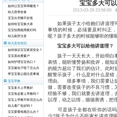
宝宝多大可以
如何让宝宝乖乖睡觉？
2013-03-29 23:56:0
幼儿营养饮食
宝宝出牙睡不好觉
如果孩子太小给她们讲道理可
如何给宝宝换大床
事情的时候，必须要及时纠正，
宝宝怕黑能用夜灯吗
呢？孩子多大的时候能够听的懂
幼儿刷牙注意
幼儿安全知识
宝宝多大可以给他讲道理？
如何保证宝宝家居安全？
孩子一天天长大，开始明白事
宝宝喜欢爬窗户
表情，能听懂赞扬和批评，能知
如何护理宝宝伤口？
的能力超出了我们的估计。此时
宝宝被虫子咬了怎么办
醒警示孩子，什么是对什么是错
带宝宝逛公园注意事项
理由。 很多事情，我们需要让
宝宝早教
做，需要改变孩子的不良习惯，
宝宝多大上早教好
经验不够，我们就要去讲道理，
宝宝有必要上早教吗？
以理，动之以情，循循善诱，把
宝宝上早教不听话怎么办
幼儿看广告好吗？
可是孩子全都在听你的话吗？
宝宝爱看电视怎么办？
少?孩子为什么不听家长讲道理