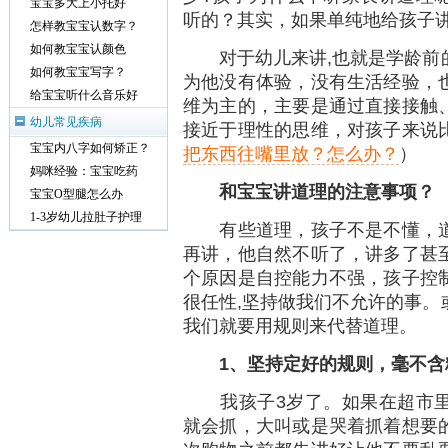
宝宝多大上小托好
听的？其实，如果单纯地给孩子
怎样教宝宝认数字？
如何教宝宝认颜色
对于幼儿来讲,也就是学龄前的
如何教宝宝写字？
为他没有体验，没有生活经验，
给宝宝听什么音乐好
维为主的，主要是通过直接接触
幼儿常见疾病
接近于理性的思维，对孩子来说
宝宝内八字如何矫正？
把东西往嘴里放？怎么办？
）
妈咪经验：宝宝吃药
和宝宝讲道理的注意事项？
宝宝O型腿怎么办
1-3岁幼儿拉肚子护理
有些道理，孩子不是不懂，道
再讲，他自然不听了，讲多了甚
个原因是自控能力不强，孩子控
很任性,坚持做我们不允许的事。
我们就要用规则来代替道理。
1
、坚持定好的规则，毫不含
我孩子3岁了。如果在超市里
就会抓，大叫或是哭着抓着想要