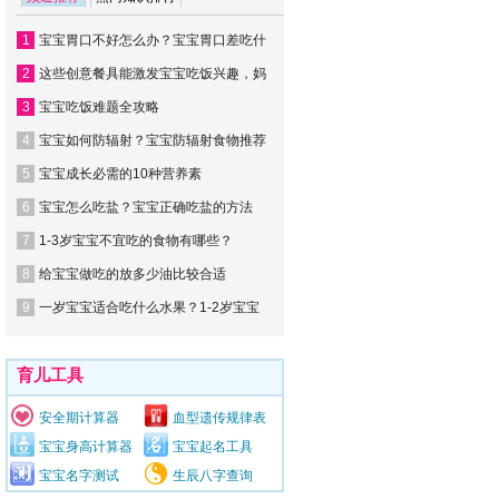
1
宝宝胃口不好怎么办？宝宝胃口差吃什
2
这些创意餐具能激发宝宝吃饭兴趣，妈
3
宝宝吃饭难题全攻略
4
宝宝如何防辐射？宝宝防辐射食物推荐
5
宝宝成长必需的10种营养素
6
宝宝怎么吃盐？宝宝正确吃盐的方法
7
1-3岁宝宝不宜吃的食物有哪些？
8
给宝宝做吃的放多少油比较合适
9
一岁宝宝适合吃什么水果？1-2岁宝宝
育儿工具
安全期计算器
血型遗传规律表
宝宝身高计算器
宝宝起名工具
宝宝名字测试
生辰八字查询