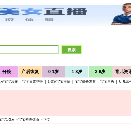
分娩
产后恢复
0-1岁
1-3岁
3-6岁
育儿资
-3岁宝宝营养
|
宝宝日常护理
|
1-3岁宝宝疾病
|
宝宝成长发育
|
宝宝早教
|
幼儿亲
宝宝1-3岁
>
宝宝营养饮食
> 正文