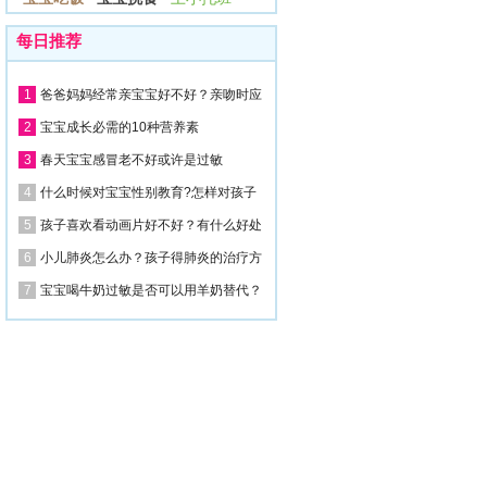
每日推荐
1
爸爸妈妈经常亲宝宝好不好？亲吻时应
2
宝宝成长必需的10种营养素
3
春天宝宝感冒老不好或许是过敏
4
什么时候对宝宝性别教育?怎样对孩子
5
孩子喜欢看动画片好不好？有什么好处
6
小儿肺炎怎么办？孩子得肺炎的治疗方
7
宝宝喝牛奶过敏是否可以用羊奶替代？