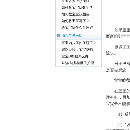
宝宝多大上小托好
怎样教宝宝认数字？
如何教宝宝认颜色
如何教宝宝写字？
给宝宝听什么音乐好
如果宝宝吃
幼儿常见疾病
而影响到宝
宝宝内八字如何矫正？
很多宝宝的
妈咪经验：宝宝吃药
流失。
宝宝O型腿怎么办
1-3岁幼儿拉肚子护理
对于没有碰
是否会想念
宝宝吃
在宝宝的味
津有味，再
宝完全不能
（1）通常
（2）1岁