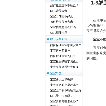
1-3
如何让宝宝乖乖睡觉？
幼儿营养饮食
宝宝出牙睡不好觉
生活中我们
如何给宝宝换大床
少的调味品
宝宝怕黑能用夜灯吗
宝宝是应该
幼儿刷牙注意
宝宝不
幼儿安全知识
如何保证宝宝家居安全？
宝宝对食盐
宝宝喜欢爬窗户
到宝宝的味觉
如何护理宝宝伤口？
的习惯。
宝宝被虫子咬了怎么办
带宝宝逛公园注意事项
宝宝早教
宝宝多大上早教好
宝宝有必要上早教吗？
宝宝上早教不听话怎么办
幼儿看广告好吗？
宝宝爱看电视怎么办？