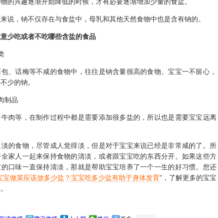
食物的兴趣逐渐开始降低的时候，才有必要逐渐增加少量的食盐。
说，钠不仅存在与食盐中，母乳和其他天然食物中也是含有钠的。
注意少吃或者不吃哪些含盐的食品
类
、话梅等不咸的食物中，往往是钠含量很高的食物。宝宝一不留心，
掉不少的钠。
肉制品
肉等，在制作过程中都是需要添加很多盐的，所以也是需要宝宝远离
的食物，尽管成人觉得淡，但是对于宝宝来说已经是非常咸的了。所
好全家人一起来保持食物的清淡，或者跟宝宝吃的东西分开。如果这些方
宝的口味一直保持清淡，那就是帮助宝宝培养了一个一生的好习惯。您还
宝宝做菜应该放多少盐？宝宝吃多少盐有助于身体发育
”，了解更多的宝宝
项。