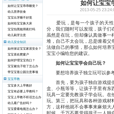
如何让宝宝
如何让宝宝乖乖睡觉？
2013-05-25 23
幼儿营养饮食
宝宝出牙睡不好觉
爱玩，是每一个孩子的天性，
如何给宝宝换大床
分，我们随时可以发现，孩子们
宝宝怕黑能用夜灯吗
虽然是在玩，但却像认真做事一
幼儿刷牙注意
堆，自己不太会玩，总是缠着父
幼儿安全知识
法做自己的事情，那么如何培养
如何保证宝宝家居安全？
宝宝小编给您的建议。
宝宝喜欢爬窗户
如何护理宝宝伤口？
如何让宝宝学会自己玩？
宝宝被虫子咬了怎么办
要想培养孩子独立玩可以参考
带宝宝逛公园注意事项
宝宝早教
首先，要为孩子独自游戏提供
宝宝多大上早教好
盒、小瓶等等，让孩子手里有东
宝宝有必要上早教吗？
玩具一定要先教孩子学会玩。在
宝宝上早教不听话怎么办
玩。第三，把玩具和各种游戏材
幼儿看广告好吗？
方，这样他就不会事事来麻烦大
宝宝爱看电视怎么办？
时候，千万不要觉得孩子一人独