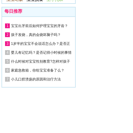
每日推荐
1
宝宝出牙前后如何护理宝宝的牙齿？
2
孩子发烧，真的会烧坏脑子吗？
3
1岁半的宝宝不会说话怎么办？是否正
4
婴儿有记忆吗？是否记得小时候的事情
5
什么时候对宝宝性别教育?怎样对孩子
6
家庭急救箱，你给宝宝准备了么？
7
小儿口腔溃疡的原因和治疗方法