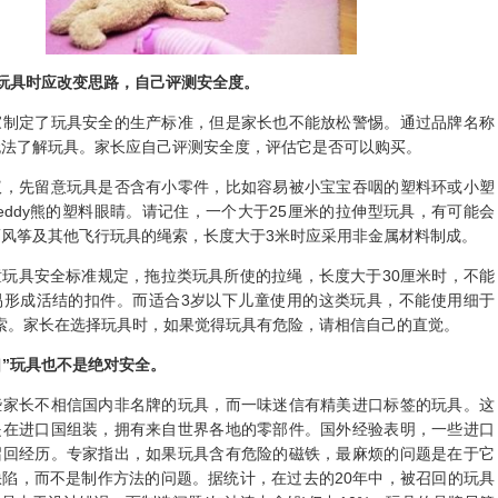
玩具时应改变思路，自己评测安全度。
定了玩具安全的生产标准，但是家长也不能放松警惕。通过品牌名称
无法了解玩具。家长应自己评测安全度，评估它是否可以购买。
先留意玩具是否含有小零件，比如容易被小宝宝吞咽的塑料环或小塑
eddy熊的塑料眼睛。请记住，一个大于25厘米的拉伸型玩具，有可能会
而风筝及其他飞行玩具的绳索，长度大于3米时应采用非金属材料制成。
具安全标准规定，拖拉类玩具所使的拉绳，长度大于30厘米时，不能
易形成活结的扣件。而适合3岁以下儿童使用的这类玩具，不能使用细于
绳索。家长在选择玩具时，如果觉得玩具有危险，请相信自己的直觉。
口”玩具也不是绝对安全。
长不相信国内非名牌的玩具，而一味迷信有精美进口标签的玩具。这
是在进口国组装，拥有来自世界各地的零部件。国外经验表明，一些进口
召回经历。专家指出，如果玩具含有危险的磁铁，最麻烦的问题是在于它
缺陷，而不是制作方法的问题。据统计，在过去的20年中，被召回的玩具