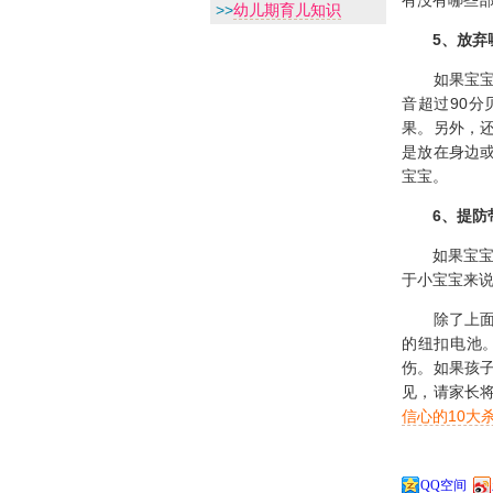
>>
幼儿期育儿知识
5
、放弃
如果宝宝长
音超过90
果。另外，
是放在身边
宝宝。
6
、提防
如果宝宝吞
于小宝宝来
除了上面选
的纽扣电池
伤。如果孩
见，请家长
信心的10大
QQ空间