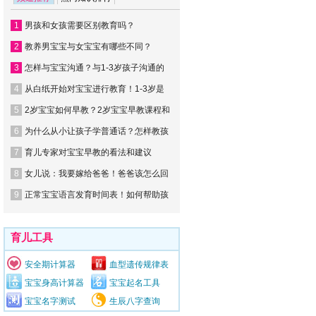
1
男孩和女孩需要区别教育吗？
2
教养男宝宝与女宝宝有哪些不同？
3
怎样与宝宝沟通？与1-3岁孩子沟通的
4
从白纸开始对宝宝进行教育！1-3岁是
5
2岁宝宝如何早教？2岁宝宝早教课程和
6
为什么从小让孩子学普通话？怎样教孩
7
育儿专家对宝宝早教的看法和建议
8
女儿说：我要嫁给爸爸！爸爸该怎么回
9
正常宝宝语言发育时间表！如何帮助孩
育儿工具
安全期计算器
血型遗传规律表
宝宝身高计算器
宝宝起名工具
宝宝名字测试
生辰八字查询