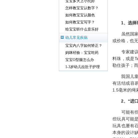
宝宝多大上小托好
怎样教宝宝认数字？
如何教宝宝认颜色
如何教宝宝写字？
1
、选择
给宝宝听什么音乐好
虽然国家制
幼儿常见疾病
或价格，也
宝宝内八字如何矫正？
专家建议，
妈咪经验：宝宝吃药
料珠，或是T
宝宝O型腿怎么办
勒住孩子；
1-3岁幼儿拉肚子护理
我国儿童玩
有活结或容
1.5毫米的
2
、“进
可能有些家
些玩具可能
玩具也屡有
本身的设计