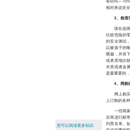
有60%～7
相对来说安
3
、检查
请在选择玩
比较危险的
的安全测试
以被孩子的
嚼扁，并吞
或者质地比
木质或者金
是最重要的
4
、网购
网上购买玩
上订购的各
一些商家可
后再进行邮
列黑名单。
您可以阅读更多知识
有没有哪些