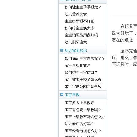
如何让宝宝乖乖睡觉？
幼儿营养饮食
宝宝出牙睡不好觉
在玩具面前
如何给宝宝换大床
说太好玩了
宝宝怕黑能用夜灯吗
潜在的危险
幼儿刷牙注意
据不完全统
幼儿安全知识
疗。那么，
如何保证宝宝家居安全？
买玩具时，应
宝宝喜欢爬窗户
如何护理宝宝伤口？
宝宝被虫子咬了怎么办
带宝宝逛公园注意事项
宝宝早教
宝宝多大上早教好
宝宝有必要上早教吗？
宝宝上早教不听话怎么办
幼儿看广告好吗？
宝宝爱看电视怎么办？