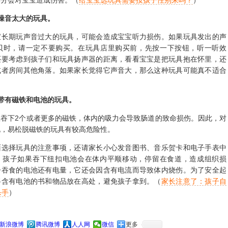
噪音太大的玩具。
期玩声音过大的玩具，可能会造成宝宝听力损伤。如果玩具发出的声
分贝时，请一定不要购买。在玩具店里购买前，先按一下按钮，听一听效
还要考虑到孩子们和玩具扬声器的距离，看看宝宝是把玩具抱在怀里，还
或者房间其他角落。如果家长觉得它声音大，那么这种玩具可能真不适合
带有磁铁和电池的玩具。
下2个或者更多的磁铁，体内的吸力会导致肠道的致命损伤。因此，对
说，易松脱磁铁的玩具有较高危险性。
择玩具的注意事项，还请家长小心发音图书、音乐贺卡和电子手表中
。孩子如果吞下纽扣电池会在体内平顺移动，停留在食道，造成组织损
子吞食的电池还有电量，它还会因含有电流而导致体内烧伤。为了安全起
将含有电池的书和物品放在高处，避免孩子拿到。（
家长注意了：孩子自
杀手
）
新浪微博
腾讯微博
人人网
微信
更多