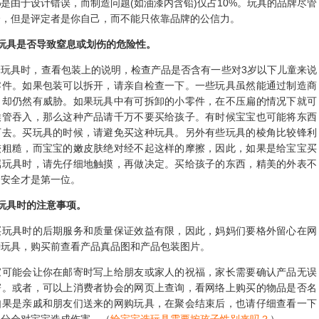
0%是由于设计错误，而制造问题(如油漆内含铅)仅占10%。玩具的品牌尽管
全，但是评定者是你自己，而不能只依靠品牌的公信力。
玩具是否导致窒息或划伤的危险性。
具时，查看包装上的说明，检查产品是否含有一些对3岁以下儿童来说
零件。如果包装可以拆开，请亲自检查一下。一些玩具虽然能通过制造商
，却仍然有威胁。如果玩具中有可拆卸的小零件，在不压扁的情况下就可
喉管吞入，那么这种产品请千万不要买给孩子。有时候宝宝也可能将东西
下去。买玩具的时候，请避免买这种玩具。另外有些玩具的棱角比较锋利
较粗糙，而宝宝的嫩皮肤绝对经不起这样的摩擦，因此，如果是给宝宝买
属玩具时，请先仔细地触摸，再做决定。买给孩子的东西，精美的外表不
，安全才是第一位。
玩具时的注意事项。
具时的后期服务和质量保证效益有限，因此，妈妈们要格外留心在网
种玩具，购买前查看产品真品图和产品包装图片。
能会让你在邮寄时写上给朋友或家人的祝福，家长需要确认产品无误
寄。或者，可以上消费者协会的网页上查询，看网络上购买的物品是否名
如果是亲戚和朋友们送来的网购玩具，在聚会结束后，也请仔细查看一下
部分会对宝宝造成伤害。（
给宝宝选玩具需要按孩子性别来吗？
）