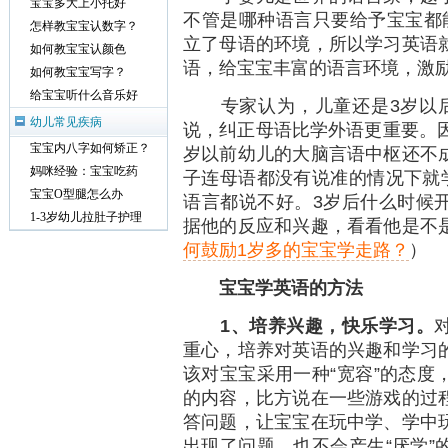
宝宝多大上小托好
不管是哪种语言只要给予宝宝都
怎样教宝宝认数字？
立了母语的环境，所以学习英语
如何教宝宝认颜色
语，给宝宝丰富的语言环境，激
如何教宝宝写字？
给宝宝听什么音乐好
专家认为，儿童还是3岁以后
幼儿常见疾病
说，纠正母语比学外语更重要。因
宝宝内八字如何矫正？
岁以前幼儿的大脑言语中枢还不
妈咪经验：宝宝吃药
子连母语都没有说准的情况下就学
宝宝O型腿怎么办
语言都说不好。3岁后什么时候
1-3岁幼儿拉肚子护理
据他的反应和兴趣，看看他是不
何鼓励1岁多的宝宝学走路？
）
宝宝学英语的方法
1
、培养兴趣，快乐学习。
重心，培养对英语的兴趣和学习
该对宝宝采用一种“宽容”的态度
的内容，比方说在一些游戏的过
答问题，让宝宝在玩中学、学中
出现了问题，也不会产生“厌学”