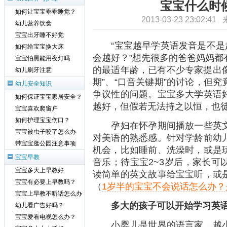
宝宝什么时
如何让宝宝乖乖睡觉？
2013-03-23 23:02:4
幼儿营养饮食
宝宝出牙睡不好觉
“宝宝越早学英语发音是不是越
如何给宝宝换大床
会越好？”想先很多的爸爸妈妈都
宝宝怕黑能用夜灯吗
的最适年龄，已有不少专家提出像
幼儿刷牙注意
期”、“口音关键期”的讨论，但
幼儿安全知识
争议性的问题。宝宝多大学英语
如何保证宝宝家居安全？
越好，但假若无法持之以恒，也
宝宝喜欢爬窗户
如何护理宝宝伤口？
孕妇在怀孕期间播放一些英文
宝宝被虫子咬了怎么办
对美语的熟悉感。针对学龄前幼
带宝宝逛公园注意事项
机会，比如睡前、洗澡时，或是
宝宝早教
音乐；待宝宝2~3岁后，家长可
宝宝多大上早教好
读简单的英文故事给宝宝听，或
宝宝有必要上早教吗？
（
1岁半的宝宝不会说话怎么办？
宝宝上早教不听话怎么办
多大的孩子可以开始学习英语
幼儿看广告好吗？
宝宝爱看电视怎么办？
小婴儿是世界的语言家，越小