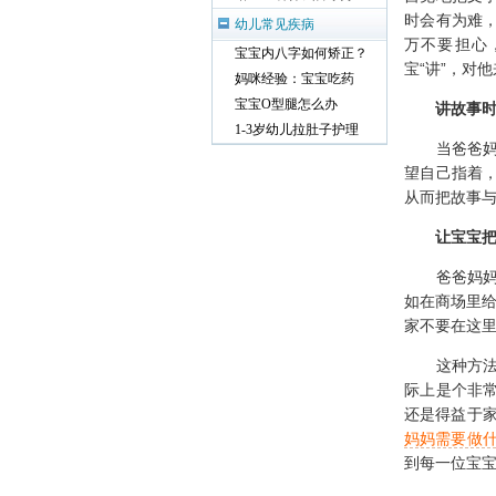
所以爸爸妈
宝宝多大上小托好
怎样教宝宝认数字？
没有必
如何教宝宝认颜色
如何教宝宝写字？
当让，也有
自觉地把文
给宝宝听什么音乐好
时会有为难
幼儿常见疾病
万不要担心
宝宝内八字如何矫正？
宝“讲”，对
妈咪经验：宝宝吃药
宝宝O型腿怎么办
讲故事
1-3岁幼儿拉肚子护理
当爸爸妈妈
望自己指着
从而把故事
让宝宝
爸爸妈妈带
如在商场里给
家不要在这里
这种方法不