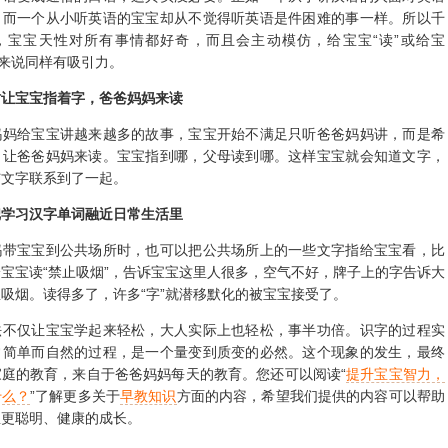
妈给宝宝说什么，讲什么，他就接受什么。
要把故事的文字变成通俗的语言
些爸爸妈妈在给宝宝讲故事时，想当然的认为宝宝可能听不懂，于是
字语变成通俗的口语，这其实没必要。正如一个从小讲汉语的人面对英语
，而一个从小听英语的宝宝却从不觉得听英语是件困难的事一样。所以千
，宝宝天性对所有事情都好奇，而且会主动模仿，给宝宝“读”或给宝
他来说同样有吸引力。
时让宝宝指着字，爸爸妈妈来读
给宝宝讲越来越多的故事，宝宝开始不满足只听爸爸妈妈讲，而是希
，让爸爸妈妈来读。宝宝指到哪，父母读到哪。这样宝宝就会知道文字，
与文字联系到了一起。
把学习汉字单词融近日常生活里
宝宝到公共场所时，也可以把公共场所上的一些文字指给宝宝看，比
宝宝读“禁止吸烟”，告诉宝宝这里人很多，空气不好，牌子上的字告诉大
吸烟。读得多了，许多“字”就潜移默化的被宝宝接受了。
仅让宝宝学起来轻松，大人实际上也轻松，事半功倍。识字的过程实