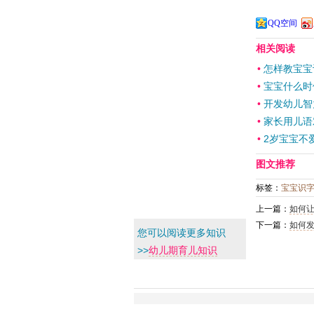
际上是个非
还是得益于
妈妈需要做
到每一位宝
QQ空间
相关阅读
•
怎样教宝宝
•
宝宝什么时
•
开发幼儿智
•
家长用儿语
•
2岁宝宝不
图文推荐
标签：
宝宝识
上一篇：
如何
下一篇：
如何
您可以阅读更多知识