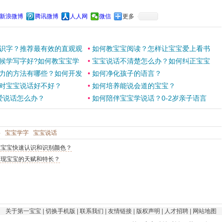
常简单而自然的过程，是一个量变到质变的必然。这个现象的发生，最终
家庭的教育，来自于爸爸妈妈每天的教育。您还可以阅读“
提升宝宝智力，
什么？
”了解更多关于
早教知识
方面的内容，希望我们提供的内容可以帮助
宝更聪明、健康的成长。
新浪微博
腾讯微博
人人网
微信
更多
识字？推荐最有效的直观观
•
如何教宝宝阅读？怎样让宝宝爱上看书
候学写字好?如何教宝宝学
•
宝宝说话不清楚怎么办？如何纠正宝宝
力的方法有哪些？如何开发
•
如何净化孩子的语言？
对宝宝说话好不好？
•
如何培养能说会道的宝宝？
爱说话怎么办？
•
如何陪伴宝宝学说话？0-2岁亲子语言
字
宝宝学字
宝宝说话
让宝宝快速认识和识别颜色？
发现宝宝的天赋和特长？