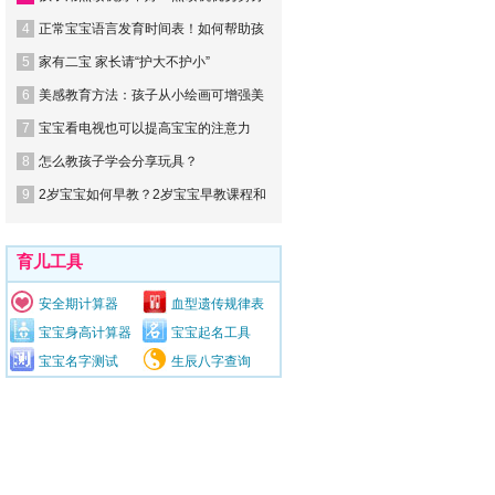
1
家长注意了：孩子自信心的10大杀手
2
宝宝不肯上小托班怎么办？
3
孩子用点读机好不好？点读机优劣势分
4
正常宝宝语言发育时间表！如何帮助孩
5
家有二宝 家长请“护大不护小”
6
美感教育方法：孩子从小绘画可增强美
7
宝宝看电视也可以提高宝宝的注意力
8
怎么教孩子学会分享玩具？
9
2岁宝宝如何早教？2岁宝宝早教课程和
育儿工具
安全期计算器
血型遗传规律表
宝宝身高计算器
宝宝起名工具
宝宝名字测试
生辰八字查询