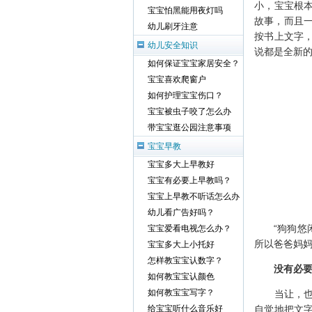
如何让宝宝乖乖睡觉？
幼儿营养饮食
宝宝出牙睡不好觉
很多爸爸妈
如何给宝宝换大床
小，宝宝根
宝宝怕黑能用夜灯吗
故事，而且一
幼儿刷牙注意
按书上文字
幼儿安全知识
说都是全新的
如何保证宝宝家居安全？
宝宝喜欢爬窗户
如何护理宝宝伤口？
宝宝被虫子咬了怎么办
带宝宝逛公园注意事项
宝宝早教
宝宝多大上早教好
宝宝有必要上早教吗？
宝宝上早教不听话怎么办
幼儿看广告好吗？
“狗狗悠闲
宝宝爱看电视怎么办？