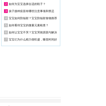
每日推荐
1
为什么要让孩子学音乐？孩子音乐入门
2
如何为宝宝选择合适的鞋子？
3
孩子接种疫苗有哪些注意事项和禁忌
4
宝宝如何防辐射？宝宝防辐射食物推荐
5
如何看待宝宝的微量元素检查？
6
如何让宝宝不哭？宝宝哭闹原因与解决
7
宝宝们为什么精力很旺盛，睡觉时间好