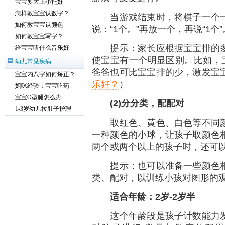
宝宝多大上小托好
怎样教宝宝认数字？
当游戏结束时，将棋子一个一
如何教宝宝认颜色
说：“1个。”再放一个，再说“1
如何教宝宝写字？
提示：家长应根据宝宝排的多
给宝宝听什么音乐好
使宝宝有一个明显区别。比如，宝
幼儿常见疾病
爸爸也可比宝宝排的少，激发宝
宝宝内八字如何矫正？
乐好？
）
妈咪经验：宝宝吃药
宝宝O型腿怎么办
(2)
分分类，配配对
1-3岁幼儿拉肚子护理
取红色、黄色、白色等不同颜
一种颜色的小球，让孩子取颜色
两个或两个以上的孩子时，还可以
提示：也可以准备一些颜色相
类、配对，以训练小孩对图形的
适合年龄：2
岁-2
岁半
这个年龄段是孩子计数能力发