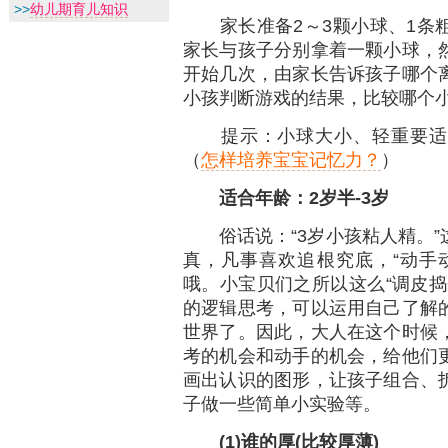
>>
幼儿期育儿知识
家长准备2～3颗小球、1条粗
家长与孩子分别拿着一颗小球，
开始几次，由家长告诉孩子哪个
小孩判断游戏的结果，比较哪个
提示：小球大小、轻重要适中
（
怎样培养宝宝记忆力？
）
适合年龄：2
岁半-3
岁
俗话说：“3岁小孩粘人精。”
真，凡事喜欢追根究底，“动手
哦。小宝贝们之所以这么“调皮捣
的逻辑思考，可以运用自己了解
世界了。因此，大人在这个时候
考的机会和动手的机会，给他们
画出认识的图形，让孩子组合、
子做一些简单小实验等。
(1)谁的厚(比较厚薄)