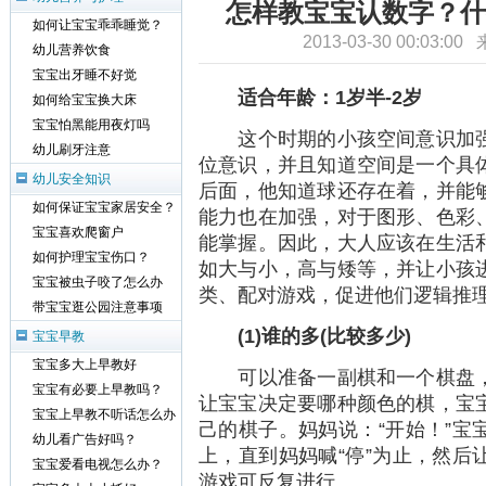
怎样教宝宝认数字？什
如何让宝宝乖乖睡觉？
2013-03-30 00:03:0
幼儿营养饮食
宝宝出牙睡不好觉
适合年龄：1
岁半-2
岁
如何给宝宝换大床
宝宝怕黑能用夜灯吗
这个时期的小孩空间意识加强
幼儿刷牙注意
位意识，并且知道空间是一个具
幼儿安全知识
后面，他知道球还存在着，并能
如何保证宝宝家居安全？
能力也在加强，对于图形、色彩
宝宝喜欢爬窗户
能掌握。因此，大人应该在生活
如何护理宝宝伤口？
如大与小，高与矮等，并让小孩
宝宝被虫子咬了怎么办
类、配对游戏，促进他们逻辑推
带宝宝逛公园注意事项
(1)
谁的多(
比较多少)
宝宝早教
宝宝多大上早教好
可以准备一副棋和一个棋盘，
宝宝有必要上早教吗？
让宝宝决定要哪种颜色的棋，宝
宝宝上早教不听话怎么办
己的棋子。妈妈说：“开始！”宝
幼儿看广告好吗？
上，直到妈妈喊“停”为止，然后
宝宝爱看电视怎么办？
游戏可反复进行。