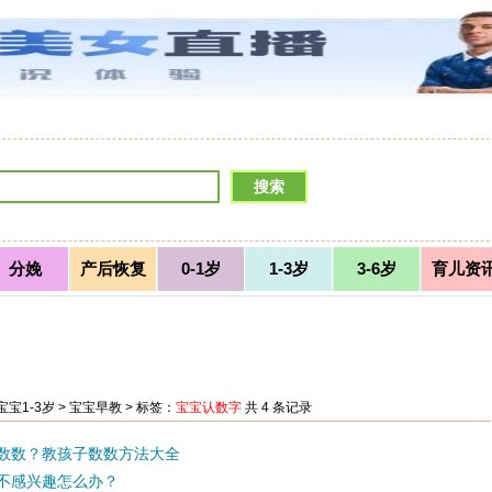
分娩
产后恢复
0-1岁
1-3岁
3-6岁
育儿资
宝宝1-3岁
>
宝宝早教
> 标签：
宝宝认数字
共 4 条记录
数数？教孩子数数方法大全
不感兴趣怎么办？