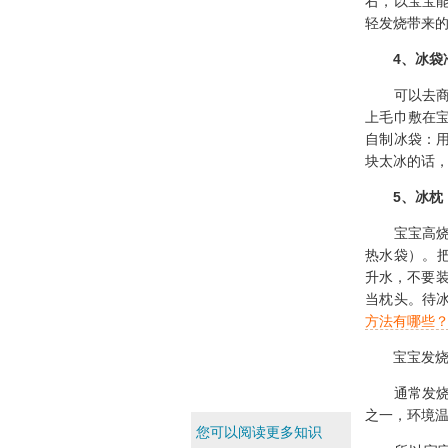
右，以宝宝
轻发烧带来
4
、冰袋
可以去商店
上毛巾敷在
自制冰袋：
块太冰的话
5
、冰枕
宝宝高烧时
热水袋）。把
升水，不要装
当枕头。待
方法有哪些
宝宝发烧物
通常发烧的
之一，环境
您可以阅读更多知识