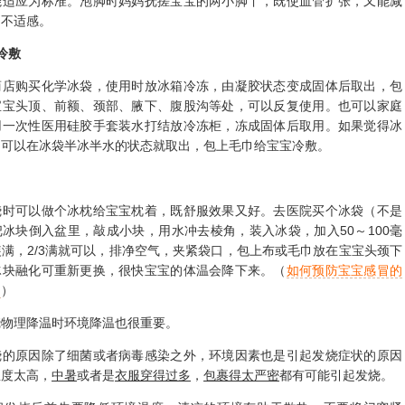
能适应为标准。泡脚时妈妈抚搓宝宝的两小脚丫，既使血管扩张，又能减
的不适感。
冷敷
购买化学冰袋，使用时放冰箱冷冻，由凝胶状态变成固体后取出，包
宝宝头顶、前额、颈部、腋下、腹股沟等处，可以反复使用。也可以家庭
用一次性医用硅胶手套装水打结放冷冻柜，冻成固体后取用。如果觉得冰
，可以在冰袋半冰半水的状态就取出，包上毛巾给宝宝冷敷。
可以做个冰枕给宝宝枕着，既舒服效果又好。去医院买个冰袋（不是
冰块倒入盆里，敲成小块，用水冲去棱角，装入冰袋，加入50～100毫
满，2/3满就可以，排净空气，夹紧袋口，包上布或毛巾放在宝宝头颈下
冰块融化可重新更换，很快宝宝的体温会降下来。（
如何预防宝宝感冒的
？
）
理降温时环境降温也很重要。
原因除了细菌或者病毒感染之外，环境因素也是引起发烧症状的原因
温度太高，
中暑
或者是
衣服穿得过多
，
包裹得太严密
都有可能引起发烧。