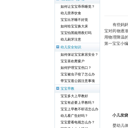
如何让宝宝乖乖睡觉？
幼儿营养饮食
宝宝出牙睡不好觉
有些妈妈发
如何给宝宝换大床
宝对药物逐
宝宝怕黑能用夜灯吗
用物理降温
幼儿刷牙注意
第一宝宝小
幼儿安全知识
如何保证宝宝家居安全？
宝宝喜欢爬窗户
如何护理宝宝伤口？
宝宝被虫子咬了怎么办
带宝宝逛公园注意事项
宝宝早教
宝宝多大上早教好
宝宝有必要上早教吗？
宝宝上早教不听话怎么办
小儿发
幼儿看广告好吗？
宝宝爱看电视怎么办？
婴幼儿体温