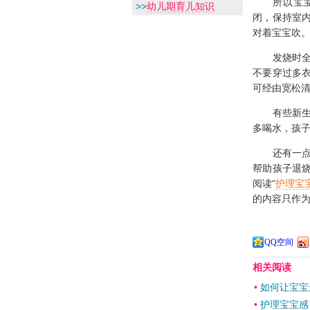
所以宝宝发
>>
幼儿期育儿知识
闭，保持室
对着宝宝吹
发烧时全身
不要穿过多
可经由宽松
有些新生儿
多喝水，孩
还有一点就
帮助孩子退
阅读“
护理宝
的内容只作
QQ空间
相关阅读
•
如何让宝宝
•
护理宝宝感