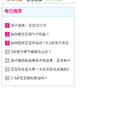
每日推荐
1
亲子游戏：宝宝22个月
2
如何教宝宝用勺子吃饭？
3
如何陪伴宝宝学说话？0-2岁亲子语言
4
3岁孩子脾气暴躁怎么办？
5
孩子睡前听故事和不听故事，是否有什
6
宝宝安全是大事！为宝宝安全必做的2
7
1-3岁宝宝能吃果冻吗？