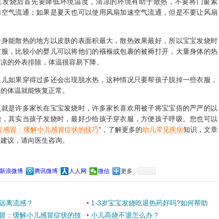
烧后首先要降低环境温度，清凉的环境有助于散热，不要将门窗紧
内空气流通；如果是夏天也可以使用风扇加速空气流通，但是不要让风扇
。
能散热的地方以皮肤的表面积最大，散热效果最好，所以宝宝发烧时
衣服，比较小的婴儿可以将他们的襁褓或包裹的被褥打开，大量身体的热
清凉的外表排除，体温很容易下降。
如果穿得过多还会出现脱水热，这种情况只要帮孩子脱掉一些衣服，
子的体温就能恢复正常。
是许多家长在宝宝发烧时，许多家长喜欢用被子将宝宝捂的严严的以
烧，其实当孩子发烧时，最好少给孩子穿衣服，方便孩子呼吸。您也可以
宝感冒：缓解小儿感冒症状的技巧
”，了解更多的
幼儿常见疾病
知识，文章
为建议，请向医生咨询。
新浪微博
腾讯微博
人人网
微信
更多
远离流感？
•
1-3岁宝宝发烧吃退热药好吗?如何帮助
冒：缓解小儿感冒症状的技
•
小儿高烧不退怎么办？