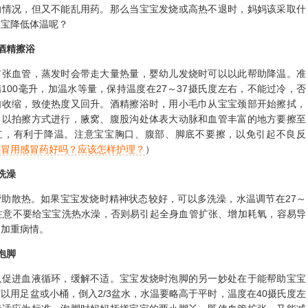
的情况，但又不能乱用药。那么当宝宝发烧或高热不退时，妈妈该采取什
宝宝降低体温呢？
酒精擦浴
血管，蒸发时会带走大量热量，婴幼儿发烧时可以以此帮助降温。准
精100毫升，加温水等量，保持温度在27～37摄氏度左右，不能过冷，否
肉收缩，致使热度又回升。酒精擦浴时，用小毛巾从宝宝颈部开始擦拭，
，以拍擦方式进行，腋窝、腹股沟处体表大动脉和血管丰富的地方要擦至
红，有利于降温。注意宝宝胸口、腹部、脚底不要擦，以免引起不良反
感冒用感冒药好吗？应该怎样护理？
）
洗澡
散热。如果宝宝发烧时精神状态较好，可以多洗澡，水温调节在27～
。注意不要给宝宝洗热水澡，否则易引起全身血管扩张、增加耗氧，容易导
，加重病情。
泡脚
进血液循环，缓解不适。宝宝发烧时泡脚的另一妙处在于能帮助宝宝
以用足盆或小桶，倒入2/3盆水，水温要略高于平时，温度在40摄氏度左