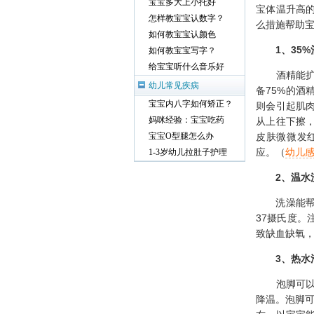
宝宝多大上小托好
宝体温升高
怎样教宝宝认数字？
么措施帮助
如何教宝宝认颜色
1
、35%
如何教宝宝写字？
给宝宝听什么音乐好
酒精能扩张
幼儿常见疾病
备75%的酒
宝宝内八字如何矫正？
则会引起肌
妈咪经验：宝宝吃药
从上往下擦
皮肤微微发
宝宝O型腿怎么办
应。（
幼儿
1-3岁幼儿拉肚子护理
2
、温水
洗澡能帮助
37摄氏度
致缺血缺氧
3
、热水
泡脚可以促
降温。泡脚可