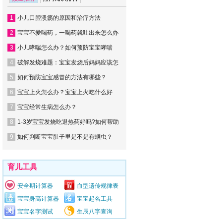
1
小儿口腔溃疡的原因和治疗方法
2
宝宝不爱喝药，一喝药就吐出来怎么办
3
小儿哮喘怎么办？如何预防宝宝哮喘
4
破解发烧难题：宝宝发烧后妈妈应该怎
5
如何预防宝宝感冒的方法有哪些？
6
宝宝上火怎么办？宝宝上火吃什么好
7
宝宝经常生病怎么办？
8
1-3岁宝宝发烧吃退热药好吗?如何帮助
9
如何判断宝宝肚子里是不是有蛔虫？
育儿工具
安全期计算器
血型遗传规律表
宝宝身高计算器
宝宝起名工具
宝宝名字测试
生辰八字查询