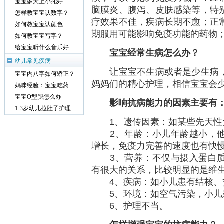
宝宝多大上小托好
脑膜炎、腹泻、皮肤感染等，特
怎样教宝宝认数字？
疗效果不佳，疾病长期不愈；正
如何教宝宝认颜色
期服用可能影响免疫功能的药物
如何教宝宝写字？
给宝宝听什么音乐好
宝宝经常生病怎么办？
幼儿常见疾病
让宝宝不生病或者是少生病，
宝宝内八字如何矫正？
妈妈们的精心护理，相信宝宝会
妈咪经验：宝宝吃药
宝宝O型腿怎么办
影响抗病能力的因素主要有
1-3岁幼儿拉肚子护理
1、遗传因素：如某些先天性
2、年龄：小儿年龄越小，他
增长，免疫力完善的速度也有快
3、营养：不仅与摄入蛋白质
有很大的关系，比较明显的是维
4、疾病：如小儿患有结核、
5、环境：如空气污染，小儿
6、护理不当。