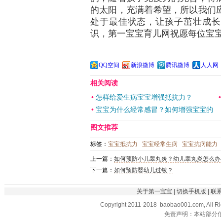
的太阳，充满着希望，所以我们
处于最佳状态，让孩子茁壮成长
识，第一宝宝育儿网祝愿每位宝
QQ空间
新浪微博
腾讯微博
人人网
相关阅读
•
怎样给爱生病宝宝增强抵抗力？
•
宝宝为什么经常感冒？如何增强宝宝的
图文推荐
标签：
宝宝抵抗力
宝宝经常生病
宝宝抗病能力
上一篇：
如何预防小儿睾丸炎？幼儿睾丸炎怎么办
下一篇：
如何预防婴幼儿过敏？
关于第一宝宝
|
切换手机版
|
联
Copyright 2011-2018 baobao001.com, All R
免责声明：本站部分