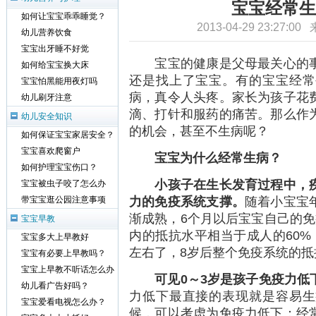
宝宝经常生
如何让宝宝乖乖睡觉？
2013-04-29 23:27:0
幼儿营养饮食
宝宝出牙睡不好觉
宝宝的健康是父母最关心的事
如何给宝宝换大床
还是找上了宝宝。有的宝宝经常
宝宝怕黑能用夜灯吗
病，真令人头疼。家长为孩子花
幼儿刷牙注意
滴、打针和服药的痛苦。那么作
幼儿安全知识
的机会，甚至不生病呢？
如何保证宝宝家居安全？
宝宝喜欢爬窗户
宝宝为什么经常生病？
如何护理宝宝伤口？
小孩子在生长发育过程中，
宝宝被虫子咬了怎么办
力的免疫系统支撑。
随着小宝宝
带宝宝逛公园注意事项
渐成熟，6个月以后宝宝自己的免
宝宝早教
内的抵抗水平相当于成人的60%
宝宝多大上早教好
左右了，8岁后整个免疫系统的抵
宝宝有必要上早教吗？
宝宝上早教不听话怎么办
可见0
～3
岁是孩子免疫力低
幼儿看广告好吗？
力低下最直接的表现就是容易生
宝宝爱看电视怎么办？
候，可以考虑为免疫力低下：经