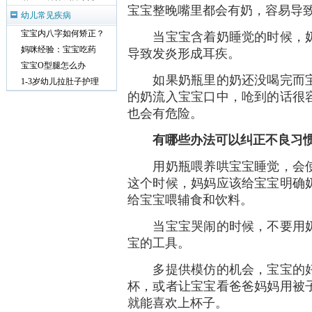
宝宝整晚嘴里都会有奶，容易导
幼儿常见疾病
宝宝内八字如何矫正？
当宝宝含着奶睡觉的时候，奶
妈咪经验：宝宝吃药
导致发炎形成耳疾。
宝宝O型腿怎么办
如果奶瓶里的奶还没喝完而宝
1-3岁幼儿拉肚子护理
的奶流入宝宝口中，呛到的话很
也会有危险。
有哪些办法可以纠正不良习
用奶瓶喂养哄宝宝睡觉，会使
这个时候，妈妈应该给宝宝明确
给宝宝喂辅食和饮料。
当宝宝哭闹的时候，不要用奶
宝的工具。
多提供模仿的机会，宝宝的好
杯，或者让宝宝看爸爸妈妈用被
就能喜欢上杯子。