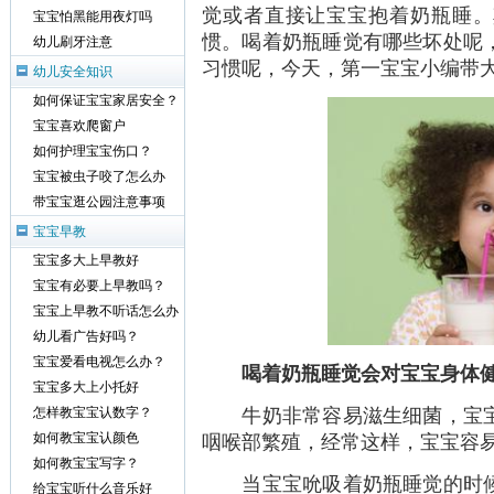
觉或者直接让宝宝抱着奶瓶睡。
宝宝怕黑能用夜灯吗
惯。喝着奶瓶睡觉有哪些坏处呢
幼儿刷牙注意
习惯呢，今天，第一宝宝小编带
幼儿安全知识
如何保证宝宝家居安全？
宝宝喜欢爬窗户
如何护理宝宝伤口？
宝宝被虫子咬了怎么办
带宝宝逛公园注意事项
宝宝早教
宝宝多大上早教好
宝宝有必要上早教吗？
宝宝上早教不听话怎么办
幼儿看广告好吗？
宝宝爱看电视怎么办？
喝着奶瓶睡觉会对宝宝身体
宝宝多大上小托好
牛奶非常容易滋生细菌，宝宝
怎样教宝宝认数字？
咽喉部繁殖，经常这样，宝宝容
如何教宝宝认颜色
如何教宝宝写字？
当宝宝吮吸着奶瓶睡觉的时候
给宝宝听什么音乐好