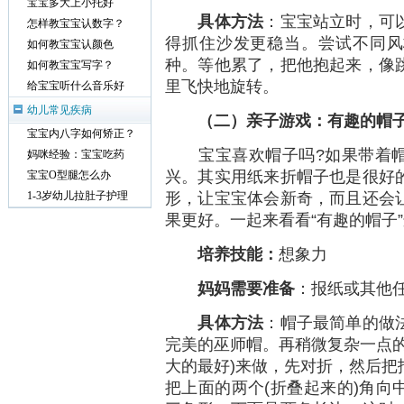
宝宝多大上小托好
具体方法
：宝宝站立时，可
怎样教宝宝认数字？
得抓住沙发更稳当。尝试不同风
如何教宝宝认颜色
种。等他累了，把他抱起来，像
如何教宝宝写字？
里飞快地旋转。
给宝宝听什么音乐好
幼儿常见疾病
（二）亲子游戏：有趣的帽
宝宝内八字如何矫正？
宝宝喜欢帽子吗?如果带着帽
妈咪经验：宝宝吃药
兴。其实用纸来折帽子也是很好
宝宝O型腿怎么办
形，让宝宝体会新奇，而且还会
1-3岁幼儿拉肚子护理
果更好。一起来看看“有趣的帽子
培养技能：
想象力
妈妈需要准备
：报纸或其他
具体方法
：帽子最简单的做
完美的巫师帽。再稍微复杂一点的
大的最好)来做，先对折，然后把
把上面的两个(折叠起来的)角向