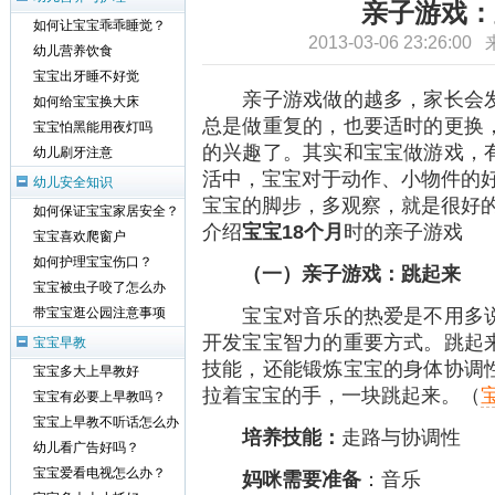
亲子游戏：
如何让宝宝乖乖睡觉？
2013-03-06 23:26:0
幼儿营养饮食
宝宝出牙睡不好觉
亲子游戏做的越多，家长会发
如何给宝宝换大床
总是做重复的，也要适时的更换
宝宝怕黑能用夜灯吗
的兴趣了。其实和宝宝做游戏，
幼儿刷牙注意
活中，宝宝对于动作、小物件的好
幼儿安全知识
宝宝的脚步，多观察，就是很好的
如何保证宝宝家居安全？
介绍
宝宝18个月
时的亲子游戏
宝宝喜欢爬窗户
如何护理宝宝伤口？
（一）亲子游戏：跳起来
宝宝被虫子咬了怎么办
宝宝对音乐的热爱是不用多说
带宝宝逛公园注意事项
开发宝宝智力的重要方式。跳起
宝宝早教
技能，还能锻炼宝宝的身体协调
宝宝多大上早教好
拉着宝宝的手，一块跳起来。（
宝宝有必要上早教吗？
宝宝上早教不听话怎么办
培养技能：
走路与协调性
幼儿看广告好吗？
宝宝爱看电视怎么办？
妈咪需要准备
：音乐