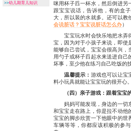
咪用杯子舀一杯水，然后倒进另
>>
幼儿期育儿知识
跟宝宝说话，告诉他，有的盒子
大，所以装的水就多。还可以教
会说脏话？宝宝说脏话怎么办
）
宝宝玩水时会快乐地把水弄得
宝，因为对于小孩子来说，即使
能够自己尝试，宝宝会很高兴，
用勺子或杯子舀起水来送进自己
坏事，至少他在练习自己吃饭的
温馨提示：
游戏也可以让宝
料小玩具就能让宝宝玩的很开心
（四）亲子游戏：跟着宝宝
妈妈可能发现，身边的一切东
和宝宝走在路上，你是拉不动他
宝宝的脚步欣赏一下他眼中的世
车辆等等，你都应该积极的参与