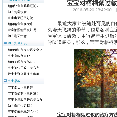
宝宝对梧桐絮过敏
如何让宝宝乖乖睡觉？
2016-05-20 23:42:0
幼儿营养饮食
宝宝出牙睡不好觉
最近大家都被随处可见的白色
如何给宝宝换大床
絮漫天飞舞的季节，也是各种宝
宝宝怕黑能用夜灯吗
宝宝体质娇嫩，更容易产生过敏
幼儿刷牙注意
呼吸道感染，那么，宝宝对梧桐
幼儿安全知识
如何保证宝宝家居安全？
宝宝喜欢爬窗户
如何护理宝宝伤口？
宝宝被虫子咬了怎么办
带宝宝逛公园注意事项
宝宝早教
宝宝多大上早教好
宝宝有必要上早教吗？
宝宝上早教不听话怎么办
幼儿看广告好吗？
宝宝爱看电视怎么办？
宝宝对梧桐絮过敏的治疗方