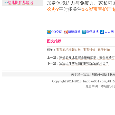
加身体抵抗力与免疫力。家长可
>>
幼儿期育儿知识
么办?
平时多关注
1-3岁宝宝护理
QQ空间
新浪微博
腾讯微博
人人网
图文推荐
标签：
宝宝对梧桐絮过敏
宝宝过敏
孩子过敏
上一篇：
家长必知儿童安全座椅知识：安全座椅可
下一篇：
宝宝出牙前后如何护理宝宝的牙齿？
关于第一宝宝
|
切换手机版
|
联
Copyright 2011-2018 baobao001.com, All R
免责声明：本站部分