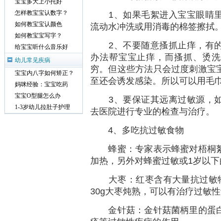
宝宝多大上小托好
1、如果毛絮进入宝宝眼睛里
怎样教宝宝认数字？
如何教宝宝认颜色
流动水冲洗或用消毒的棉签擦拭
如何教宝宝写字？
2、不要随意搔抓止痒，有的
给宝宝听什么音乐好
办法帮宝宝止痒，而搔抓、烫洗
幼儿常见疾病
穷。但这些方法只会过度刺激宝
宝宝内八字如何矫正？
至还会诱发感染。所以可以用毛
妈咪经验：宝宝吃药
宝宝O型腿怎么办
3、要保证其远离过敏源，如
1-3岁幼儿拉肚子护理
去医院进行专业的检查与治疗。
4、多吃抗过敏食物
蜂蜜：专家表示蜂蜜对梧桐絮
加热，另外对蜂蜜过敏或1岁以下
大枣：红枣含有大量抗过敏物质
30g大枣炖熟，可以有治疗过敏
金针菇：金针菇菌柄里的蛋白