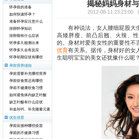
揭秘妈妈身材与
怀孕前的准备
2012-08-11 23:23:0
如何快速怀孕？
准备怀孕应注意什么
有种说法，女人腰细屁股大生
排卵怀孕知识
高矮胖瘦、前凸后翘、火辣、性
排卵期有什么症状
的。身材对爱美女性的重要性不
怀孕多久能测出来
优育
有关系。据传，身材好的女
怀孕多久会有反应
生聪明宝宝的美女还犹豫什么呢
怀孕初期症状有哪些
孕前营养须知
孕前需要补充哪些营养
孕前饮食禁忌有哪些
孕前不健康饮食习惯
如何避免体内缺乏叶酸
缺乏叶酸有什么症状
补血补钙、补充微量元素
优生优育
孕前应接种哪些疫苗
孕前的不健康习惯