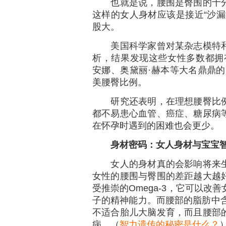
也就是说，腰围是臀围的十分
这样的女人身材应该是接近“沙漏
股大。
美国科学家曾对某杂志模特和
析，结果发现这些女性多数都拥有
安娜、奥黛丽·赫本等大名鼎鼎的
美腰臀比例。
研究还表明，在理想腰臀比例
都不易患心血管、癌症、糖尿病
在怀孕时遇到的困难也会更少。
身材密码：女人身材与宝宝
女人的身材真的会影响将来生
女性的腰围与臀围的差距越大越
受推崇的Omega-3，它可以改
子的精神能力。而腰部的脂肪中含有
不适合胎儿大脑发育，而且腰部
病。（
智力遗传的秘密是什么？