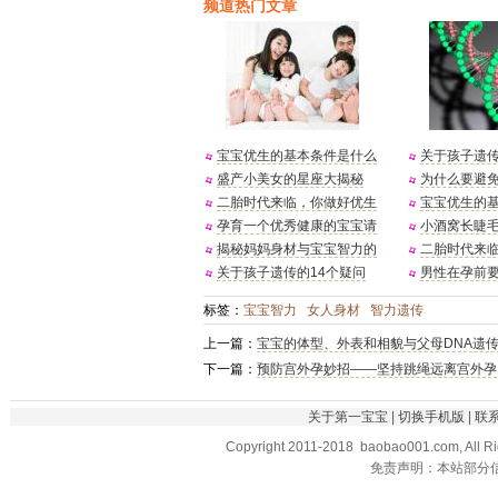
频道热门文章
宝宝优生的基本条件是什么
关于孩子遗传
盛产小美女的星座大揭秘
为什么要避
二胎时代来临，你做好优生
宝宝优生的
孕育一个优秀健康的宝宝请
小酒窝长睫
揭秘妈妈身材与宝宝智力的
二胎时代来
关于孩子遗传的14个疑问
男性在孕前
标签：
宝宝智力
女人身材
智力遗传
上一篇：
宝宝的体型、外表和相貌与父母DNA遗
下一篇：
预防宫外孕妙招——坚持跳绳远离宫外孕
关于第一宝宝
|
切换手机版
|
联
Copyright 2011-2018 baobao001.com, All R
免责声明：本站部分