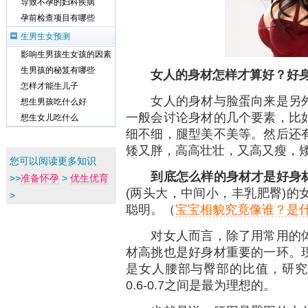
导致不孕的妇科疾病
孕前检查项目有哪些
生男生女预测
影响生男孩生女孩的因素
生男孩的秘笈有哪些
女人的身材怎样才算好？好
怎样才能生儿子
女人的身材与脸蛋向来是另外
想生男孩吃什么好
一般会讨论身材的几个要素，比
想生女儿吃什么
细不细，腿型美不美等。然后还
矮又胖，高高壮壮，又高又瘦，
您可以阅读更多知识
到底怎么样的身材才是好身
>>
准备怀孕
>
优生优育
(两头大，中间小，丰乳肥臀)的
>
聪明。（
宝宝相貌究竟像谁？是
对女人而言，除了用常用的体
材高挑也是好身材重要的一环。
是女人腰部与臀部的比值，研究
0.6-0.7之间是最为理想的。