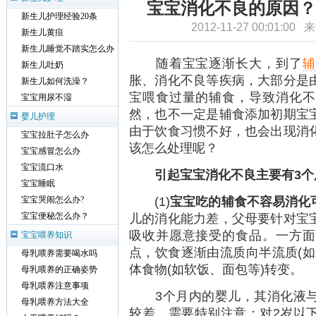
宝宝消化不良的原因？
新生儿护理经验20条
2012-11-27 00:01:00
新生儿黄疸
新生儿睡觉不踏实怎么办
随着宝宝逐渐长大，到了
辅
新生儿吐奶
胀、消化不良等疾病，大部分是
新生儿如何洗澡？
宝喂食过量的辅食，导致消化不
宝宝用尿不湿
然，也不一定是辅食添加初期宝
婴儿护理
由于饮食习惯不好，也会出现消
宝宝拉肚子怎么办
该怎么处理呢？
宝宝感冒怎么办
宝宝流口水
引起宝宝消化不良主要有3个
宝宝睡眠
(1)
宝宝吃的辅食不容易消化
宝宝哭闹怎么办?
儿的消化能力差，父母要针对宝
宝宝便秘怎么办？
吸收并愿意接受的食品。一方面
宝宝喂养知识
点，饮食逐渐由流质向半流质(如
母乳喂养需要喝水吗
体食物(如软饭、面包等)转变。
母乳喂养的正确姿势
母乳喂养注意事项
3个月内的婴儿，其消化液与
母乳喂养方法大全
较差，需要特别注意；对2岁以