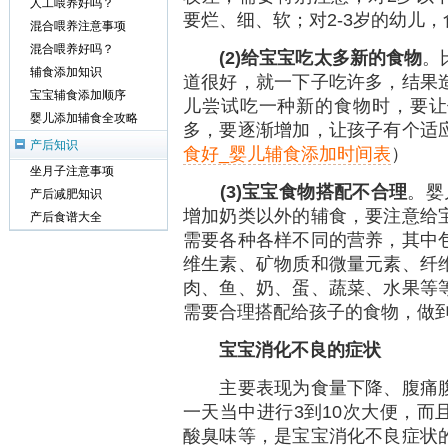
人工喂养好吗？
要烂、细、软；对2-3岁的幼儿
混合喂养注意事项
混合喂养好吗？
(2)给宝宝吃太多新的食物
。
辅食添加知识
道很好，就一下子吃许多，结果
宝宝辅食添加顺序
儿尝试吃一种新的食物时，要让
婴儿添加辅食全攻略
多，要逐渐增加，让孩子有个适
产后知识
食好_婴儿辅食添加时间表
）
坐月子注意事项
(3)宝宝食物搭配不合理
。婴
产后减肥知识
增加奶类以外的辅食，要注意给
产后食谱大全
需要各种各样不同的营养，其中
维生素、矿物质和微量元素、纤
肉、鱼、奶、蛋、蔬菜、水果等
需要合理搭配给孩子的食物，做
宝宝消化不良的症状
主要表现为食量下降、腹痛腹
一天当中进行3到10次大便，而
酸臭味等，是宝宝消化不良症状