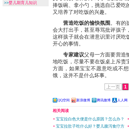
>>
婴儿期育儿知识
捧饭碗、拿小勺，挑选自己爱吃
又培养了对吃饭的兴趣。
营造吃饭的愉快氛围
。有的
会大打出手，甚至辱骂批评孩子
这样孩子就会在潜意识里讨厌吃
开心的事情。
专家建议
父母一方面要营造
地吃饭，尽量不要在饭桌上斥责
方面，如果宝宝不愿意吃或不想
饿，这并不是什么坏事。
上一页
1
QQ空间
新浪微博
腾讯微博
人人网
相关阅读
•
宝宝拉白色大便是什么原因？怎么办？
•
宝宝拉肚子吃什么好？婴儿腹泻食疗方