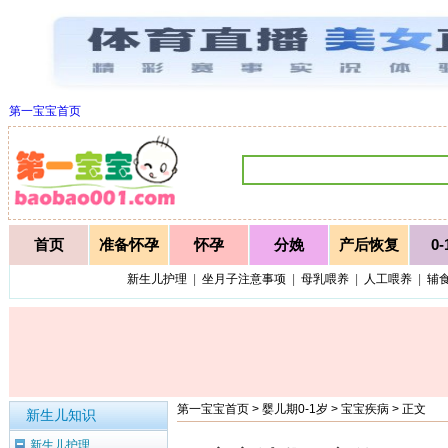
第一宝宝首页
首页
准备怀孕
怀孕
分娩
产后恢复
0
新生儿护理
|
坐月子注意事项
|
母乳喂养
|
人工喂养
|
辅
第一宝宝首页
>
婴儿期0-1岁
>
宝宝疾病
> 正文
新生儿知识
新生儿护理