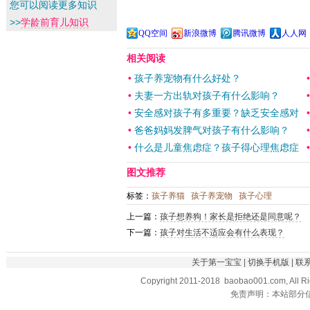
您可以阅读更多知识
>>
学龄前育儿知识
QQ空间
新浪微博
腾讯微博
人人网
相关阅读
•
孩子养宠物有什么好处？
•
夫妻一方出轨对孩子有什么影响？
•
安全感对孩子有多重要？缺乏安全感对
•
爸爸妈妈发脾气对孩子有什么影响？
•
什么是儿童焦虑症？孩子得心理焦虑症
图文推荐
标签：
孩子养猫
孩子养宠物
孩子心理
上一篇：
孩子想养狗！家长是拒绝还是同意呢？
下一篇：
孩子对生活不适应会有什么表现？
关于第一宝宝
|
切换手机版
|
联
Copyright 2011-2018 baobao001.com, All R
免责声明：本站部分