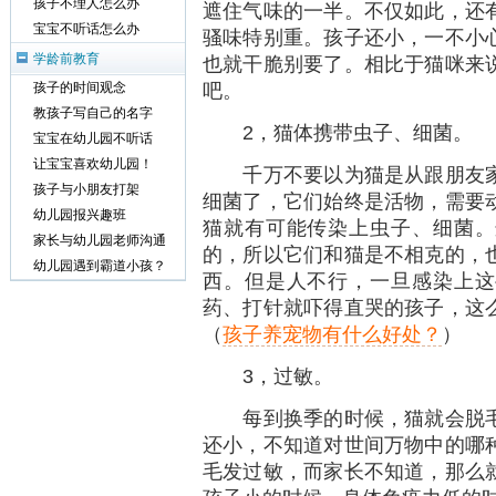
孩子不理人怎么办
遮住气味的一半。不仅如此，还
宝宝不听话怎么办
骚味特别重。孩子还小，一不小
学龄前教育
也就干脆别要了。相比于猫咪来
吧。
孩子的时间观念
教孩子写自己的名字
2，猫体携带虫子、细菌。
宝宝在幼儿园不听话
让宝宝喜欢幼儿园！
千万不要以为猫是从跟朋友家
孩子与小朋友打架
细菌了，它们始终是活物，需要
幼儿园报兴趣班
猫就有可能传染上虫子、细菌。
家长与幼儿园老师沟通
的，所以它们和猫是不相克的，
幼儿园遇到霸道小孩？
西。但是人不行，一旦感染上这
药、打针就吓得直哭的孩子，这
（
孩子养宠物有什么好处？
）
3，过敏。
每到换季的时候，猫就会脱毛
还小，不知道对世间万物中的哪
毛发过敏，而家长不知道，那么