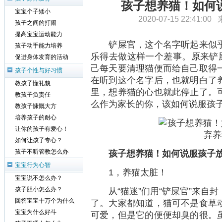
孩子想养猫！如何
宝宝个子矮小
2020-07-15 22:41:0
孩子之间的打闹
提高宝宝运动能力
铲屎官，这个名字听起来似乎
孩子动手能力培养
乐得去做这样一个差事。原来铲屎
促进身体发育的活动
己每天要清理猫便而给自己取得
孩子个性与好习惯
在听到这个名字后，也就明白了
教孩子懂礼貌
里，想养猫的心也就此停止了。
教孩子负责任
么作为家长的你，该如何说服孩
教孩子慷慨大方
培养孩子的耐心
让你的孩子有爱心！
如何让孩子专心？
孩子想养猫！如何说服孩子放
孩子不听管教怎么办
宝宝行为心智
1，养猫太脏！
宝宝说不怎么办？
从“猫迷”们用“铲屎官”来自封
孩子胆小怎么办？
回答宝宝十万个为什么
了。大家都知道，猫可不是食草
宝宝为什么好斗
可爱，但是它的便便却臭的很。