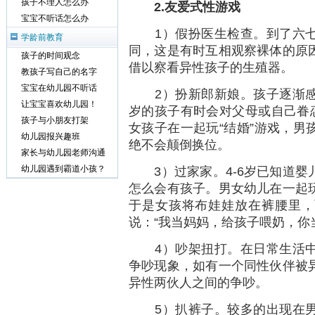
孩子不理人怎么办
2.友爱式性游戏
宝宝不听话怎么办
1）假扮医生检查。到了六七
学龄前教育
同，这是有时互相观察裸体的原
孩子的时间观念
借以察看异性孩子的生殖器。
教孩子写自己的名字
宝宝在幼儿园不听话
2）扮新郎新娘。孩子逐渐感
让宝宝喜欢幼儿园！
岁的孩子有时会对父母或自己眷恋
孩子与小朋友打架
女孩子在一起玩“结婚”游戏，男
幼儿园报兴趣班
绝不会颠倒换位。
家长与幼儿园老师沟通
3）过家家。4-6岁已知道婴
幼儿园遇到霸道小孩？
怎么会有孩子。男女幼儿在一起
于是女孩将布娃娃放在裤腰里，
说：“我当妈妈，给孩子喂奶，你
4）吵架扭打。在日常生活中
争吵现象，如有一个同性伙伴被
异性两伙人之间的争吵。
5）扒裤子。较多的出现在男