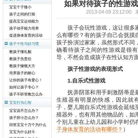
如果对待孩子的性游戏
宝宝个子矮小
2013-04-09 23:12:0
孩子之间的打闹
提高宝宝运动能力
孩子会玩性游戏，这让很多家
孩子动手能力培养
么有哪些？有的孩子自己会抚摸
促进身体发育的活动
孩子扮演过家家，虽然形式不同
孩子个性与好习惯
确看待孩子之间的性游戏是很有
教孩子懂礼貌
导，不然会造成孩子在性认知方
教孩子负责任
教孩子慷慨大方
孩子性游戏的表现形式
培养孩子的耐心
1.自乐式性游戏
让你的孩子有爱心！
如何让孩子专心？
抚弄阴茎和用手刺激阴蒂是最
孩子不听管教怎么办
生殖器有明显的快感，因此就有
宝宝行为心智
子，婴儿期自乐式性游戏会延续
宝宝说不怎么办？
殖器外，也有用其他物品的，如
孩子胆小怎么办？
个别儿童在上幼儿园和小学时仍
回答宝宝十万个为什么
子身体发育的活动有哪些？
）
宝宝为什么好斗