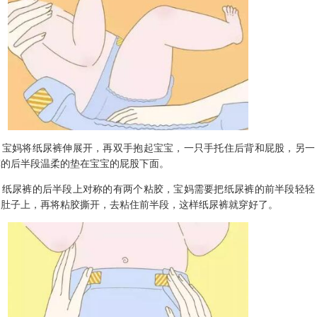
妈将纸尿裤伸展开，再双手抱起宝宝，一只手托住后背和屁股，另一
裤的后半段温柔的垫在宝宝的屁股下面。
尿裤的后半段上对称的有两个粘胶，宝妈需要把纸尿裤的前半段轻轻
的肚子上，再将粘胶撕开，去粘住前半段，这样纸尿裤就穿好了。