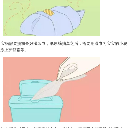
妈需要提前备好湿纸巾，纸尿裤抽离之后，需要用湿巾将宝宝的小屁
并涂上护臀霜等。