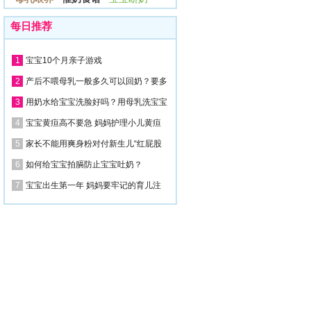
每日推荐
1
宝宝10个月亲子游戏
2
产后不喂母乳一般多久可以回奶？要多
3
用奶水给宝宝洗脸好吗？用母乳洗宝宝
4
宝宝黄疸高不要急 妈妈护理小儿黄疸
5
家长不能用爽身粉对付新生儿“红屁股
6
如何给宝宝拍膈防止宝宝吐奶？
7
宝宝出生第一年 妈妈要牢记的育儿注