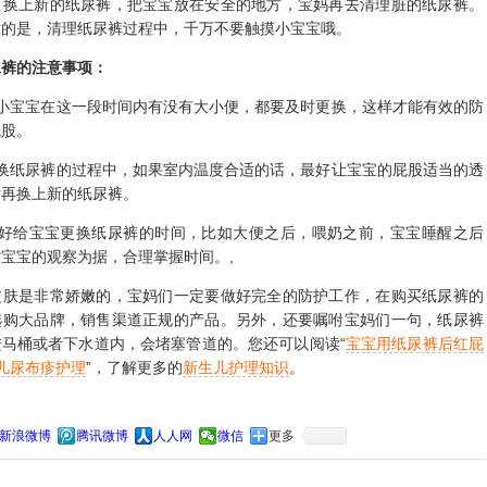
上新的纸尿裤，把宝宝放在安全的地方，宝妈再去清理脏的纸尿裤。
意的是，清理纸尿裤过程中，千万不要触摸小宝宝哦。
尿裤的注意事项：
宝宝在这一段时间内有没有大小便，都要及时更换，这样才能有效的防
屁股。
纸尿裤的过程中，如果室内温度合适的话，最好让宝宝的屁股适当的透
后再换上新的纸尿裤。
给宝宝更换纸尿裤的时间，比如大便之后，喂奶之前，宝宝睡醒之后
宝宝的观察为据，合理掌握时间。,
是非常娇嫩的，宝妈们一定要做好完全的防护工作，在购买纸尿裤的
选购大品牌，销售渠道正规的产品。另外，还要嘱咐宝妈们一句，纸尿裤
马桶或者下水道内，会堵塞管道的。您还可以阅读“
宝宝用纸尿裤后红屁
儿尿布疹护理
”，了解更多的
新生儿护理知识
。
新浪微博
腾讯微博
人人网
微信
更多