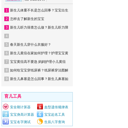
1
新生儿体重不长是怎么回事？宝宝出生
2
怎样去了解新生的宝宝
3
新生儿听力筛查怎么做？新生儿听力障
4
5
春天新生儿穿什么衣服好？
6
新生儿黄疸在家如何护理？护理宝宝黄
7
宝宝黄疸高不要急 妈妈护理小儿黄疸
8
如何给宝宝穿纸尿裤？纸尿裤穿法图解
9
新生儿鼻塞是怎么回事？新生儿鼻塞如
育儿工具
安全期计算器
血型遗传规律表
宝宝身高计算器
宝宝起名工具
宝宝名字测试
生辰八字查询