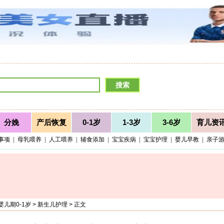
分娩
产后恢复
0-1岁
1-3岁
3-6岁
育儿资
事项
|
母乳喂养
|
人工喂养
|
辅食添加
|
宝宝疾病
|
宝宝护理
|
婴儿早教
|
亲子
婴儿期0-1岁
>
新生儿护理
> 正文