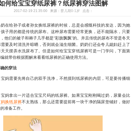
如何给宝宝穿纸尿裤？纸尿裤穿法图解
2017-02-19 21:35:00 来源：
婴儿期0-1岁
点击：
在给孙子或者孙女换纸尿裤的时候，总是会感慨科技的发达，因为她
给孩子用的都是传统的尿布。这种尿布需要经常更换，还不能隔水，只要
，他们的被子和褥子几乎都是“彩旗飘飘”的。并且传统的尿布不管是冬天
都需要及时清洗并晾晒，否则就会滋生细菌。奶奶们还会夸儿媳妇赶上了
用天天摆弄水洗尿布了。但是如何给宝宝穿纸尿裤可是一门学问，下面第
小编就带你根据图解来看看纸尿裤的正确使用方法。
正确的穿法
妈需要先将自己的双手洗净，不然摸到纸尿裤的内层，可是要传播细
妈拿出一片适合宝宝尺码的纸尿裤。如果宝宝刚刚喝过奶，尿量会比
宝妈换纸尿裤
不太熟练，那么还需要提前将一块干净的隔尿垫铺好，做好
前的准备工作。