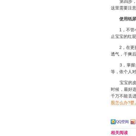
第四步，换
这里需要注
使用纸
1，不管小
止宝宝的红
2，在更换
透气，干爽
3，掌握好
等，依个人对
宝宝的皮肤
时候，最好
千万不能丢进
股怎么办?婴
QQ空间
相关阅读