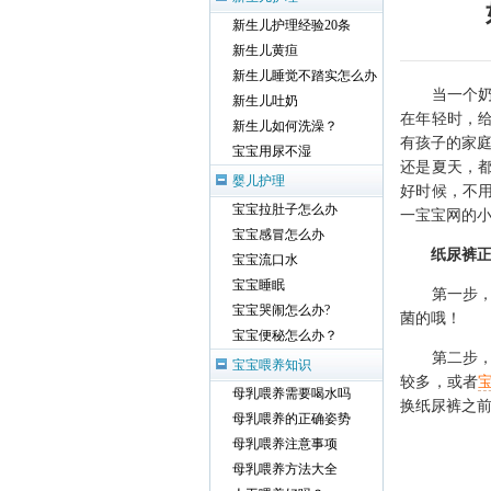
新生儿护理经验20条
新生儿黄疸
新生儿睡觉不踏实怎么办
当一个奶奶
新生儿吐奶
在年轻时，
新生儿如何洗澡？
有孩子的家庭
宝宝用尿不湿
还是夏天，
婴儿护理
好时候，不
宝宝拉肚子怎么办
一宝宝网的
宝宝感冒怎么办
纸尿裤
宝宝流口水
宝宝睡眠
第一步，宝
宝宝哭闹怎么办?
菌的哦！
宝宝便秘怎么办？
第二步，宝
宝宝喂养知识
较多，或者
母乳喂养需要喝水吗
换纸尿裤之
母乳喂养的正确姿势
母乳喂养注意事项
母乳喂养方法大全