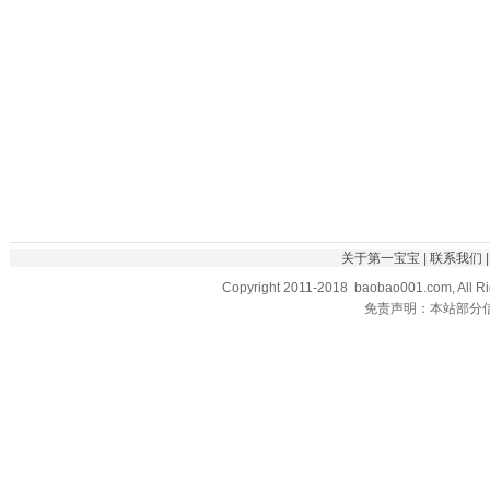
关于第一宝宝
|
联系我们
Copyright 2011-2018 baobao001.com, All R
免责声明：本站部分