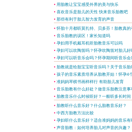
•
用胎教让宝宝感受外界的美与快乐
•
喜欢音乐是胎儿的天性 快来音乐胎教吧
•
那些有利于胎儿智力发育的声音
•
怀胎十月都听莫扎特、贝多芬！胎教真的
•
音乐胎教的误区！家长知道吗
•
孕妇用手机戴耳机听胎教音乐可以吗
•
孕妇可以吹陶笛吗？怀孕吹陶笛对胎儿好
•
孕妇可以听音乐会吗？怀孕期间听音乐会
•
胎教就是给胎宝宝听音乐吗？关于音乐胎
•
孩子的音乐素质培养从胎教开始！怀孕4
•
准妈妈琴棋书画样样行 有助胎儿发育
•
音乐胎教有什么好处？做音乐胎教注意事
•
胎教音乐什么时候听好？一般听多长时间
•
胎教听什么音乐好？什么胎教音乐好？
•
中西方胎教方法比较
•
孕妇听什么音乐好？适合准妈妈的音乐有
•
声音胎教：如何培养胎儿对声音的兴趣？