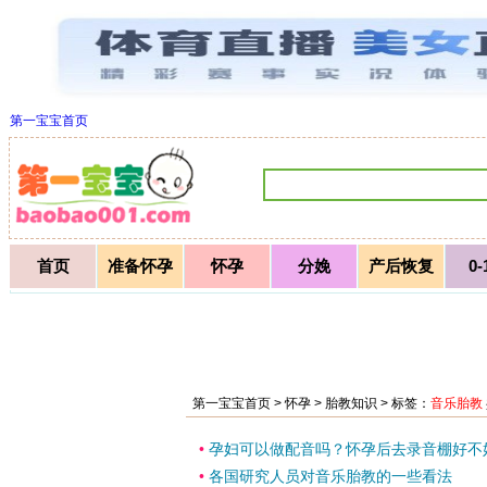
第一宝宝首页
首页
准备怀孕
怀孕
分娩
产后恢复
0
第一宝宝首页 >
怀孕
>
胎教知识
> 标签：
音乐胎教
•
孕妇可以做配音吗？怀孕后去录音棚好不
•
各国研究人员对音乐胎教的一些看法