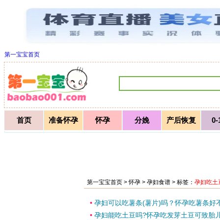
第一宝宝首页
首页
准备怀孕
怀孕
分娩
产后恢复
0
第一宝宝首页 >
怀孕
>
孕妇食谱
> 标签：
孕妇吃土
•
孕妇可以吃薯条(薯片)吗？怀孕吃薯条好
•
孕妇能吃土豆吗?怀孕吃发芽土豆可致胎